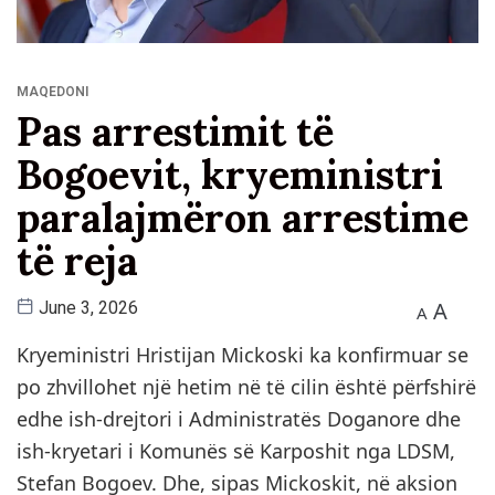
MAQEDONI
Pas arrestimit të
Bogoevit, kryeministri
paralajmëron arrestime
të reja
A
June 3, 2026
A
Kryeministri Hristijan Mickoski ka konfirmuar se
po zhvillohet një hetim në të cilin është përfshirë
edhe ish-drejtori i Administratës Doganore dhe
ish-kryetari i Komunës së Karposhit nga LDSM,
Stefan Bogoev. Dhe, sipas Mickoskit, në aksion