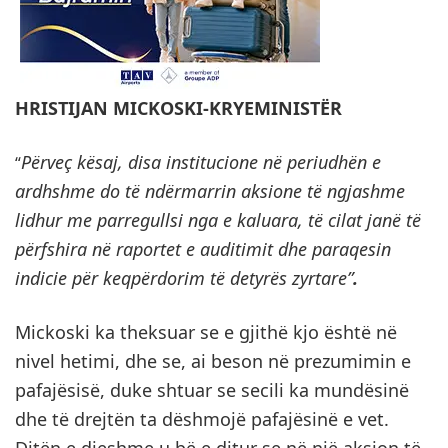
HRISTIJAN MICKOSKI-KRYEMINISTËR
Përveç kësaj, disa institucione në periudhën e
“
ardhshme do të ndërmarrin aksione të ngjashme
lidhur me parregullsi nga e kaluara, të cilat janë të
përfshira në raportet e auditimit dhe paraqesin
indicie për keqpërdorim të detyrës zyrtare”
.
Mickoski ka theksuar se e gjithë kjo është në
nivel hetimi, dhe se, ai beson në prezumimin e
pafajësisë, duke shtuar se secili ka mundësinë
dhe të drejtën ta dëshmojë pafajësinë e vet.