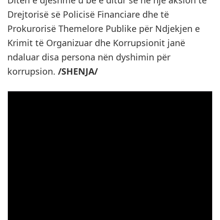
Ditën e djeshme u bë e ditur se në një aksion të
Drejtorisë së Policisë Financiare dhe të
Prokurorisë Themelore Publike për Ndjekjen e
Krimit të Organizuar dhe Korrupsionit janë
ndaluar disa persona nën dyshimin për
korrupsion.
/SHENJA/