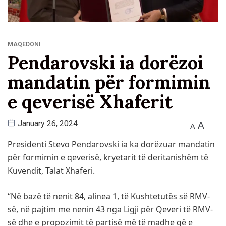
MAQEDONI
Pendarovski ia dorëzoi
mandatin për formimin
e qeverisë Xhaferit
A
January 26, 2024
A
Presidenti Stevo Pendarovski ia ka dorëzuar mandatin
për formimin e qeverisë, kryetarit të deritanishëm të
Kuvendit, Talat Xhaferi.
“Në bazë të nenit 84, alinea 1, të Kushtetutës së RMV-
së, në pajtim me nenin 43 nga Ligji për Qeveri të RMV-
së dhe e propozimit të partisë më të madhe që e