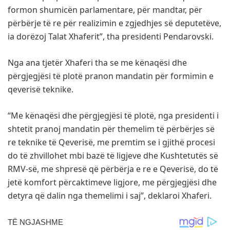
formon shumicën parlamentare, për mandtar, për
përbërje të re për realizimin e zgjedhjes së deputetëve,
ia dorëzoj Talat Xhaferit”, tha presidenti Pendarovski.
Nga ana tjetër Xhaferi tha se me kënaqësi dhe
përgjegjësi të plotë pranon mandatin për formimin e
qeverisë teknike.
“Me kënaqësi dhe përgjegjësi të plotë, nga presidenti i
shtetit pranoj mandatin për themelim të përbërjes së
re teknike të Qeverisë, me premtim se i gjithë procesi
do të zhvillohet mbi bazë të ligjeve dhe Kushtetutës së
RMV-së, me shpresë që përbërja e re e Qeverisë, do të
jetë komfort përcaktimeve ligjore, me përgjegjësi dhe
detyra që dalin nga themelimi i saj”, deklaroi Xhaferi.