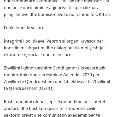
ndërkombëtare ekonomike, sociale dhe mjedisore, si
dhe për koordinimin e agjencive të specializuara,
programeve dhe komisioneve të ndryshme të OKB-së.
Funksionet kryesore:
Integrimi i politikave: Vepron si organi kryesor për
koordinim, shqyrtim dhe dialog politik mbi çështjet
ekonomike, sociale dhe mjedisore.
Zhvillimi i qëndrueshëm: Është qendra kryesore për
monitorimin dhe vlerësimin e Agjendës 2030 për
Zhvillim të Qëndrueshëm dhe Objektivave të Zhvillimit
të Qëndrueshëm (OZHQ).
Bashkëpunimi global: Jep rekomandime për shtetet
anëtare dhe bashkon qeveritë, shoqërinë civile,
sektorin privat dhe komunitetin akademik për të