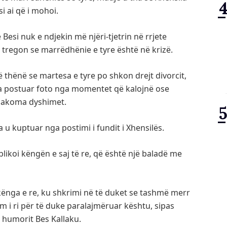
i ai që i mohoi.
Besi nuk e ndjekin më njëri-tjetrin në rrjete
ë tregon se marrëdhënie e tyre është në krizë.
 thënë se martesa e tyre po shkon drejt divorcit,
pa postuar foto nga momentet që kalojnë ose
n akoma dyshimet.
a u kuptuar nga postimi i fundit i Xhensilës.
likoi këngën e saj të re, që është një baladë me
kënga e re, ku shkrimi në të duket se tashmë merr
lim i ri për të duke paralajmëruar kështu, sipas
 humorit Bes Kallaku.