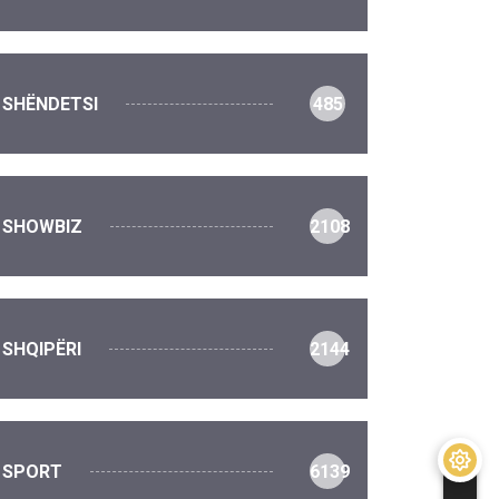
SHËNDETSI
485
SHOWBIZ
2108
SHQIPËRI
2144
SPORT
6139