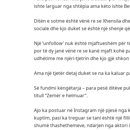
ishte larguar nga shtëpia ama këto ishte Bes
Ditën e sotme është vënë re se Xhensila dhe 
sociale dhe kjo duket se është një shenjë q
Një ‘unfollow’ nuk është mjaftueshëm për të
por të dy janë vënë re se kanë mjaft kohë 
udhëtime me njëri-tjetrin dhe kjo gjë shko
Ama një tjetër detaj duket se na ka kaluar p
Së fundmi këngëtarja – para pesë ditëve pub
titull “Zemër e helmuar”.
Ajo ka postuar në Instagram një pjesë nga 
kuptim, pasi ka treguar se tani është një fil
shumë thashethemeve, ndarjen nga aktori i