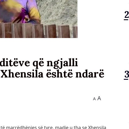
ditëve që ngjalli
 Xhensila është ndarë
A
A
 të marrëdhënies së tyre, madje u tha se Xhensila