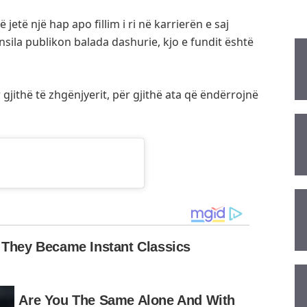
etë një hap apo fillim i ri në karrierën e saj
sila publikon balada dashurie, kjo e fundit është
ër gjithë të zhgënjyerit, për gjithë ata që ëndërrojnë
silamyrtezaj)