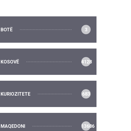
BOTË
3
KOSOVË
4128
KURIOZITETE
683
MAQEDONI
13686