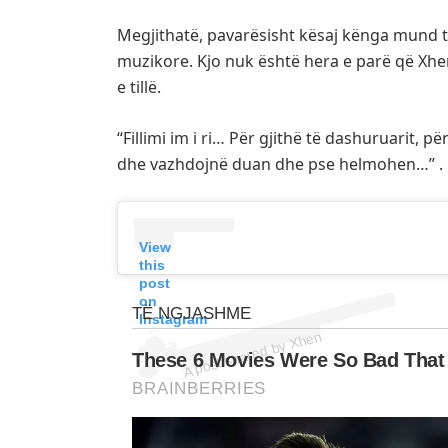
Megjithatë, pavarësisht kësaj kënga mund të j
muzikore. Kjo nuk është hera e parë që Xhen
e tillë.
“Fillimi im i ri… Për gjithë të dashuruarit, p
dhe vazhdojnë duan dhe pse helmohen…” .
View
this
A post shared by Xhensila Myrtezaj (@xhen
post
on
Instagram