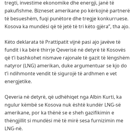
tregti, investime ekonomike dhe energji, janë të
pakufishme. Bizneset amerikane po kërkojnë partnerë
të besueshëm, fuqi punëtore dhe tregje konkurruese.
Kosova ka mundësi që të jetë të tri këto gjëra”, tha ajo.
Këto deklarata të Prattipatit vijnë pasi ajo javëve të
fundit i ka bërë thirrje Qeverisë në detyrë të Kosovës
që t’i bashkohet nismave rajonale të gazit të lëngshëm
natyror (LNG) amerikan, duke argumentuar se kjo do
t’i ndihmonte vendit të sigurojë të ardhmen e vet
energjetike.
Qeveria në detyrë, që udhëhiqet nga Albin Kurti, ka
ngulur këmbë se Kosova nuk është kundër LNG-së
amerikane, por ka thënë se e sheh gazifikimin e
thëngjillit si mundësi më të mirë sesa furnizimin me
LNG-në.