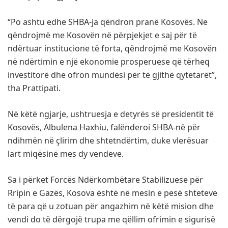
“Po ashtu edhe SHBA-ja qëndron pranë Kosovës. Ne
qëndrojmë me Kosovën në përpjekjet e saj për të
ndërtuar institucione të forta, qëndrojmë me Kosovën
në ndërtimin e një ekonomie prosperuese që tërheq
investitorë dhe ofron mundësi për të gjithë qytetarët”,
tha Prattipati.
Në këtë ngjarje, ushtruesja e detyrës së presidentit të
Kosovës, Albulena Haxhiu, falënderoi SHBA-në për
ndihmën në çlirim dhe shtetndërtim, duke vlerësuar
lart miqësinë mes dy vendeve.
Sa i përket Forcës Ndërkombëtare Stabilizuese për
Rripin e Gazës, Kosova është në mesin e pesë shteteve
të para që u zotuan për angazhim në këtë mision dhe
vendi do të dërgojë trupa me qëllim ofrimin e sigurisë