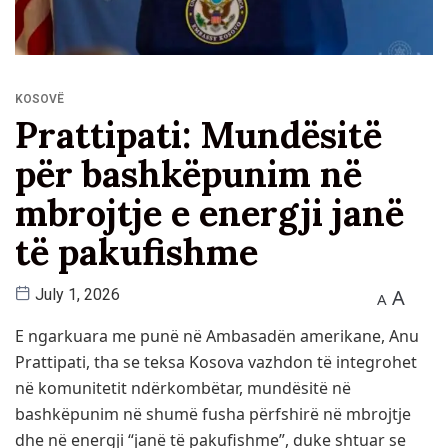
KOSOVË
Prattipati: Mundësitë
për bashkëpunim në
mbrojtje e energji janë
të pakufishme
A
July 1, 2026
A
E ngarkuara me punë në Ambasadën amerikane, Anu
Prattipati, tha se teksa Kosova vazhdon të integrohet
në komunitetit ndërkombëtar, mundësitë në
bashkëpunim në shumë fusha përfshirë në mbrojtje
dhe në energji “janë të pakufishme”, duke shtuar se