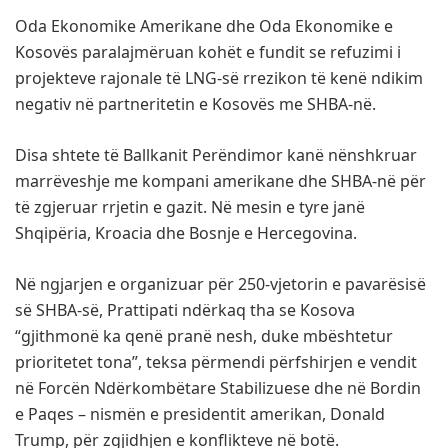
Oda Ekonomike Amerikane dhe Oda Ekonomike e
Kosovës paralajmëruan kohët e fundit se refuzimi i
projekteve rajonale të LNG-së rrezikon të kenë ndikim
negativ në partneritetin e Kosovës me SHBA-në.
Disa shtete të Ballkanit Perëndimor kanë nënshkruar
marrëveshje me kompani amerikane dhe SHBA-në për
të zgjeruar rrjetin e gazit. Në mesin e tyre janë
Shqipëria, Kroacia dhe Bosnje e Hercegovina.
Në ngjarjen e organizuar për 250-vjetorin e pavarësisë
së SHBA-së, Prattipati ndërkaq tha se Kosova
“gjithmonë ka qenë pranë nesh, duke mbështetur
prioritetet tona”, teksa përmendi përfshirjen e vendit
në Forcën Ndërkombëtare Stabilizuese dhe në Bordin
e Paqes – nismën e presidentit amerikan, Donald
Trump, për zgjidhjen e konflikteve në botë.