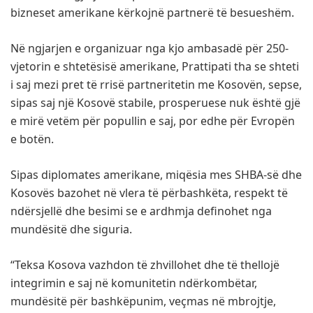
bizneset amerikane kërkojnë partnerë të besueshëm.
Në ngjarjen e organizuar nga kjo ambasadë për 250-
vjetorin e shtetësisë amerikane, Prattipati tha se shteti
i saj mezi pret të rrisë partneritetin me Kosovën, sepse,
sipas saj një Kosovë stabile, prosperuese nuk është gjë
e mirë vetëm për popullin e saj, por edhe për Evropën
e botën.
Sipas diplomates amerikane, miqësia mes SHBA-së dhe
Kosovës bazohet në vlera të përbashkëta, respekt të
ndërsjellë dhe besimi se e ardhmja definohet nga
mundësitë dhe siguria.
“Teksa Kosova vazhdon të zhvillohet dhe të thellojë
integrimin e saj në komunitetin ndërkombëtar,
mundësitë për bashkëpunim, veçmas në mbrojtje,