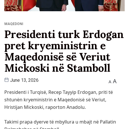
MAQEDONI
Presidenti turk Erdogan
pret kryeministrin e
Maqedonisë së Veriut
Mickoski në Stamboll
A
June 13, 2026
A
Presidenti i Turqisë, Recep Tayyip Erdogan, priti të
shtunën kryeministrin e Maqedonisë së Veriut,
Hristijan Mickoski, raporton Anadolu.
Takimi prapa dyerve të mbyllura u mbajt në Pallatin