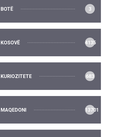
BOTË
3
KOSOVË
4135
KURIOZITETE
683
MAQEDONI
13701