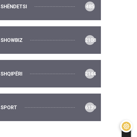
SHËNDETSI
485
SHOWBIZ
2108
SHQIPËRI
2144
SPORT
6139