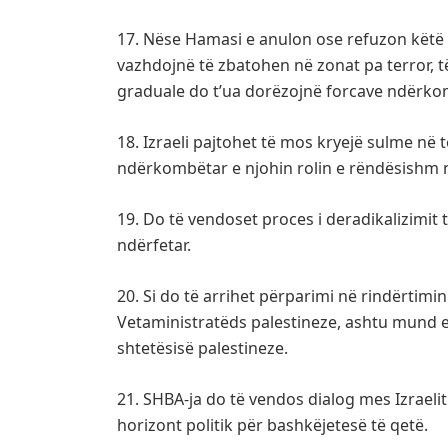
17. Nëse Hamasi e anulon ose refuzon këtë
vazhdojnë të zbatohen në zonat pa terror, të
graduale do t’ua dorëzojnë forcave ndërko
18. Izraeli pajtohet të mos kryejë sulme në
ndërkombëtar e njohin rolin e rëndësishm 
19. Do të vendoset proces i deradikalizimit
ndërfetar.
20. Si do të arrihet përparimi në rindërtimi
Vetaministratëds palestineze, ashtu mund e
shtetësisë palestineze.
21. SHBA-ja do të vendos dialog mes Izraeli
horizont politik për bashkëjetesë të qetë.