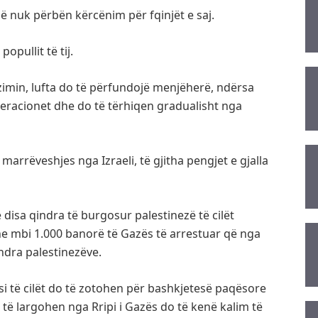
 që nuk përbën kërcënim për fqinjët e saj.
opullit të tij.
zimin, lufta do të përfundojë menjëherë, ndërsa
operacionet dhe do të tërhiqen gradualisht nga
 marrëveshjes nga Izraeli, të gjitha pengjet e gjalla
jë disa qindra të burgosur palestinezë të cilët
 mbi 1.000 banorë të Gazës të arrestuar që nga
indra palestinezëve.
si të cilët do të zotohen për bashkjetesë paqësore
të largohen nga Rripi i Gazës do të kenë kalim të