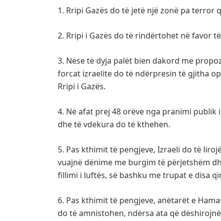
1. Rripi Gazës do të jetë një zonë pa terror
2. Rripi i Gazës do të rindërtohet në favor të p
3. Nëse të dyja palët bien dakord me propo
forcat izraelite do të ndërpresin të gjitha 
Rripi i Gazës.
4. Në afat prej 48 orëve nga pranimi publik i
dhe të vdekura do të kthehen.
5. Pas kthimit të pengjeve, Izraeli do të liro
vuajnë dënime me burgim të përjetshëm dhe
fillimi i luftës, së bashku me trupat e disa q
6. Pas kthimit të pengjeve, anëtarët e Hama
do të amnistohen, ndërsa ata që dëshirojnë 