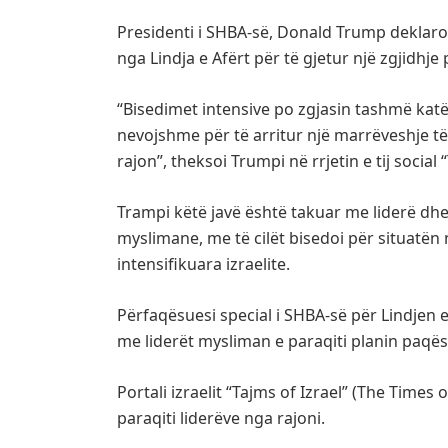
Presidenti i SHBA-së, Donald Trump deklaro
nga Lindja e Afërt për të gjetur një zgjidhje 
“Bisedimet intensive po zgjasin tashmë katë
nevojshme për të arritur një marrëveshje të
rajon”, theksoi Trumpi në rrjetin e tij social 
Trampi këtë javë është takuar me liderë dh
myslimane, me të cilët bisedoi për situatën 
intensifikuara izraelite.
Përfaqësuesi special i SHBA-së për Lindjen e
me liderët mysliman e paraqiti planin paqëso
Portali izraelit “Tajms of Izrael” (The Times
paraqiti liderëve nga rajoni.