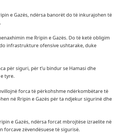
ripin e Gazës, ndërsa banorët do të inkurajohen të
.
 menaxhimin me Rripin e Gazës. Do të ketë obligim
rëdo infrastrukture ofensive ushtarake, duke
ca për siguri, për t’u bindur se Hamasi dhe
e tyre.
zhvillojnë forca të përkohshme ndërkombëtare të
mohen në Rripin e Gazës për ta ndjekur sigurinë dhe
ripin e Gazës, ndërsa forcat mbrojtëse izraelite në
n forcave zëvendësuese të sigurisë.