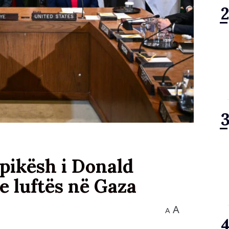
 pikësh i Donald
e luftës në Gaza
A
A