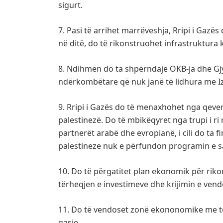
sigurt.
7. Pasi të arrihet marrëveshja, Rripi i Gaz
në ditë, do të rikonstruohet infrastruktura k
8. Ndihmën do ta shpërndajë OKB-ja dhe Gj
ndërkombëtare që nuk janë të lidhura me Iz
9. Rripi i Gazës do të menaxhohet nga qeve
palestinezë. Do të mbikëqyret nga trupi i r
partnerët arabë dhe evropianë, i cili do ta 
palestineze nuk e përfundon programin e sa
10. Do të përgatitet plan ekonomik për riko
tërheqjen e investimeve dhe krijimin e vend
11. Do të vendoset zonë ekononomike me t
qasje.