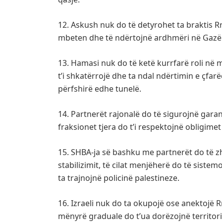
12. Askush nuk do të detyrohet ta braktis R
mbeten dhe të ndërtojnë ardhmëri në Gazë
13. Hamasi nuk do të ketë kurrfarë roli në
t’i shkatërrojë dhe ta ndal ndërtimin e çfa
përfshirë edhe tunelë.
14. Partnerët rajonalë do të sigurojnë garan
fraksionet tjera do t’i respektojnë obligimet 
15. SHBA-ja së bashku me partnerët do të 
stabilizimit, të cilat menjëherë do të siste
ta trajnojnë policinë palestineze.
16. Izraeli nuk do ta okupojë ose anektojë R
mënyrë graduale do t’ua dorëzojnë territori