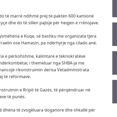
ës do të marrë ndihmë prej të paktën 600 kamionë
yçe dhe do të sillen pajisje për heqjen e rrënojave.
ysmëhëna e Kuqe, së bashku me organizata tjera
raelin ose Hamasin, pa ndërhyrje nga cilado anë.
ria e përkohshme, kalimtare e teknokratëve
i ndërkombëtar, i themeluar nga SHBA-ja me
financojë rikonstruimin derisa Vetadministrata
j të reformave.
nstruimin e Rripit të Gazës, të përqëndruar në
eve të punës.
ë dhëna të zvogëluara doganore dhe shkallë për