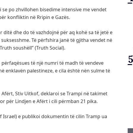
i se po zhvillohen bisedime intensive me vendet
për konfliktin në Rripin e Gazës.
r ditë dhe do të vazhdojnë për aq kohë sa të jetë e
 suksesshme. Të përfshira janë të gjitha vendet në
“Truth soushëll” (Truth Social).
e përfaqësues të një numri të madh të vendeve
në enklavën palestineze, e cila është nën sulme të
 Afërt, Stiv Uitkof, deklaroi se Trampi në takimet
r për Lindjen e Afërt i cili përmban 21 pika.
 of Israel) e publikoi dokumentin të cilin Tramp ua