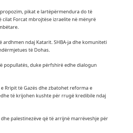
 propozim, pikat e lartëpërmendura do të
 cilat Forcat mbrojtëse izraelite në mënyrë
mbëtare.
 të ardhmen ndaj Katarit. SHBA-ja dhe komuniteti
ndërmjetues të Dohas.
 të popullatës, duke përfshirë edhe dialogun
n e Rripit të Gazës dhe zbatohet reforma e
dhe të krijohen kushte për rrugë kredibile ndaj
t dhe palestinezëve që të arrijnë marrëveshje për