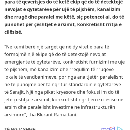
para të qeverisjes do të ketë ekip që do të detektojë
nevojat e qytetarëve për ujë të pijshëm, kanalizim
dhe rrugë dhe paralel me këtë, siç potencoi ai, do të
punohet për çështjet e arsimit, konkretisht rritja e
cilësisë.
“Ne kemi bërë një target që në dy vitet e para të
formojmë një ekipe që do të detektojë nevojat
emergjente të qytetarëve, konkretisht furnizimi me ujë
të pijshëm, më kanalizim dhe rregullim të rrugëve
lokale të vendbanimeve, por nga ana tjetër, paralelisht
ne të punojmë për ta ngritur standardin e qytetarëve
të Sarajit. Një nga pikat kryesore dhe fokusi im do të
jetë çështja e arsimit, konkretisht ngritjen e cilësisë në
arsim dhe paralelisht investime në infrastrukturën
arsimore”, tha Blerant Ramadani.