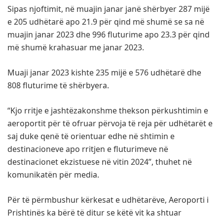
Sipas njoftimit, në muajin janar janë shërbyer 287 mijë
e 205 udhëtarë apo 21.9 për qind më shumë se sa në
muajin janar 2023 dhe 996 fluturime apo 23.3 për qind
më shumë krahasuar me janar 2023.
Muaji janar 2023 kishte 235 mijë e 576 udhëtarë dhe
808 fluturime të shërbyera.
“Kjo rritje e jashtëzakonshme thekson përkushtimin e
aeroportit për të ofruar përvoja të reja për udhëtarët e
saj duke qenë të orientuar edhe në shtimin e
destinacioneve apo rritjen e fluturimeve në
destinacionet ekzistuese në vitin 2024”, thuhet në
komunikatën për media.
Për të përmbushur kërkesat e udhëtarëve, Aeroporti i
Prishtinës ka bërë të ditur se këtë vit ka shtuar