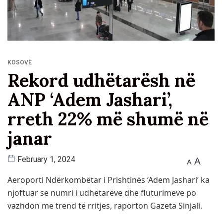
KOSOVË
Rekord udhëtarësh në
ANP ‘Adem Jashari’,
rreth 22% më shumë në
janar
A
February 1, 2024
A
Aeroporti Ndërkombëtar i Prishtinës ‘Adem Jashari’ ka
njoftuar se numri i udhëtarëve dhe fluturimeve po
vazhdon me trend të rritjes, raporton Gazeta Sinjali.