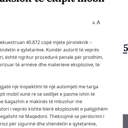
A
A
sekuestruan 40.872 copë mjete piroteknik –
shëndetin e qytetarëve. Kundër autorit të veprës
i, është ngritur procedurë penale për prodhim,
rizuar të armëve dhe materieve eksplozive, të
 gjatë një inspektimi të një automjeti me targa
ipit mobil vunë re se sediljet e pasme ishin të
dhe bagazhin e makinës të mbushur me
utori i veprës kishte blerë eksplozivët e paligjshëm
ilegalisht në Maqedoni. Theksojmë se përdorimi i
rioz për sigurinë dhe shëndetin e qytetarëve,