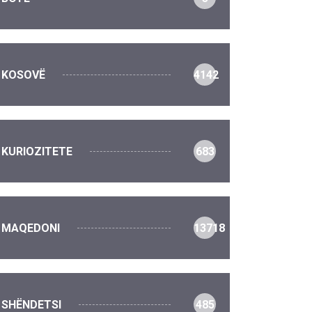
KOSOVË
4142
KURIOZITETE
683
MAQEDONI
13718
SHËNDETSI
485