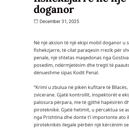
doganor
December 31, 2025
Në një aksion të një ekipi mobil doganor u 
fishekzjarre, të cilat paraqesin rrezik për 
penale, një shtetas maqedonas nga Gostivar
posedim, ndërmjetësim dhe tregti të paauto
dënueshme sipas Kodit Penal.
“Krimi u zbulua në pikën kufitare të Bllacës,
zvicerane. Gjatë kontrollit, inspektorët e ek
palosura përpara, me të gjithë hapësirën 
piroteknikë. Gjatë hetimit, u përcaktua se a
nga Prishtina dhe donte t’i importonte ato 
piroteknikës ilegale përbën një kërcënim se