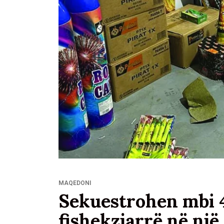
MAQEDONI
Sekuestrohen mbi 
fishekzjarrë në një