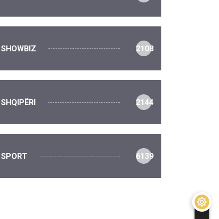
SHOWBIZ
2108
SHQIPËRI
2144
SPORT
6139