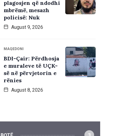
plagosjen që ndodhi
mbrëmë, mesazh
policisë: Nuk
August 9, 2026
MAQEDONI
BDI-Çair: Përdhosja
e muraleve të UÇK-
së në përvjetorin e
rënies
August 8, 2026
BOTË
3