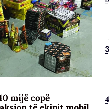
40 mijë copë
 aksion të ekipit mobil