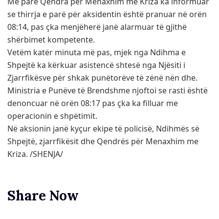
Më parë Qendra për Menaxhim me Kriza ka informuar
se thirrja e parë për aksidentin është pranuar në orën
08:14, pas çka menjëherë janë alarmuar të gjithë
shërbimet kompetente.
Vetëm katër minuta më pas, mjek nga Ndihma e
Shpejtë ka kërkuar asistencë shtesë nga Njësiti i
Zjarrfikësve për shkak punëtorëve të zënë nën dhe.
Ministria e Punëve të Brendshme njoftoi se rasti është
denoncuar në orën 08:17 pas çka ka filluar me
operacionin e shpëtimit.
Në aksionin janë kyçur ekipe të policisë, Ndihmës së
Shpejtë, zjarrfikësit dhe Qendrës për Menaxhim me
Kriza. /SHENJA/
Share Now