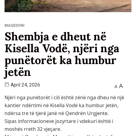
MAQEDONI
Shembja e dheut në
Kisella Vodë, njëri nga
punëtorët ka humbur
jetën
A
April 24, 2026
A
Njëri nga punëtorët i cili është zënë nga dheu në një
kantier ndërtimi në Kisella Vodë ka humbur jetën,
ndërsa tre të tjerë janë në Qendrën Urgjente.
Sipas informacioneve jozyrtare i vdekuri është i
moshës rreth 32 vjeçare.