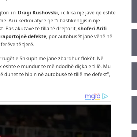
ori i ri
Dragi Kushovski,
i cili ka një javë që është
me. Ai u kërkoi atyre që t’i bashkëngjisin një
 Pas akuzave të tilla të drejtorit,
shoferi Arifi
t raportojnë defekte
, por autobusët janë vënë në
erëve të tjerë.
rrugët e Shkupit më janë zbardhur flokët. Në
uk është e mundur të më ndodhë diçka e tillë. Mu
 duhet të hipin në autobusë të tillë me defekt”,