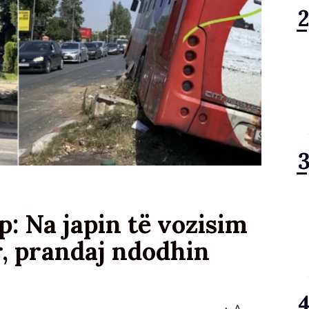
: Na japin të vozisim
r, prandaj ndodhin