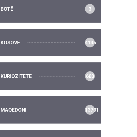
BOTË
3
KOSOVË
4135
KURIOZITETE
683
MAQEDONI
13701