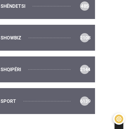
SHËNDETSI
485
SHOWBIZ
2108
SHQIPËRI
2144
SPORT
6139