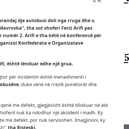
A
A
prandaj dje autobusi doli nga rruga dhe u
Mavrovka”, tha sot shoferi Ferzi Arifi pas
n numër 2. Arifi e tha këtë në konferencë për
organizoi Konfederata e Organizatave
ifi, është lënduar edhe një grua.
fajtor për incidentin është menaxhmenti i
tobusëve
, duke vënë në rrezik punëtorët dhe
qenë me defekt, gjegjësisht është bllokuar në atë
hoferit nuk ka ndodhur një aksident i madh. Ky
shte me defekt, por nuk servisohen. Imagjinoni, ky
sh”,
tha Risteski.