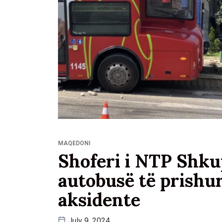
MAQEDONI
Shoferi i NTP Shkup
autobusë të prishu
aksidente
July 9, 2024