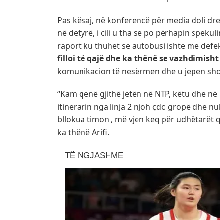
Pas kësaj, në konferencë për media doli drejt
në detyrë, i cili u tha se po përhapin spekuli
raport ku thuhet se autobusi ishte me defekt.
filloi të qajë dhe ka thënë se vazhdimish
komunikacion të nesërmen dhe u jepen shof
“Kam qenë gjithë jetën në NTP, këtu dhe në 
itinerarin nga linja 2 njoh çdo gropë dhe n
bllokua timoni, më vjen keq për udhëtarët që
ka thënë Arifi.