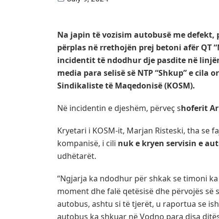
Na japin të vozisim autobusë me defekt, 
përplas në rrethojën prej betoni afër QT “
incidentit të ndodhur dje pasdite në linjë
media para selisë së NTP “Shkup” e cila 
Sindikaliste të Maqedonisë (KOSM).
Në incidentin e djeshëm, përveç s
hoferit Ar
Kryetari i KOSM-it, Marjan Risteski, tha se 
kompanisë, i cili
nuk e kryen servisin e au
udhëtarët.
“Ngjarja ka ndodhur për shkak se timoni ka 
moment dhe falë qetësisë dhe përvojës së s
autobus, ashtu si të tjerët, u raportua se i
autobus ka shkuar në Vodno para disa ditë