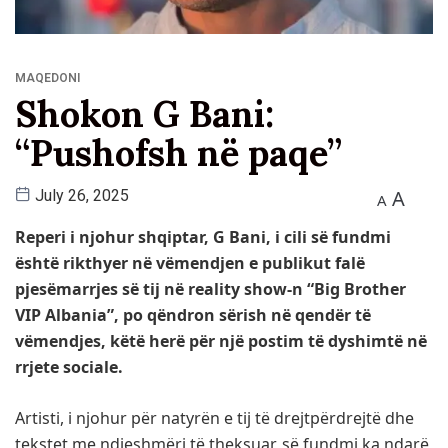
MAQEDONI
Shokon G Bani:
“Pushofsh në paqe”
A
July 26, 2025
A
Reperi i njohur shqiptar, G Bani, i cili së fundmi
është rikthyer në vëmendjen e publikut falë
pjesëmarrjes së tij në reality show-n “Big Brother
VIP Albania”, po qëndron sërish në qendër të
vëmendjes, këtë herë për një postim të dyshimtë në
rrjete sociale.
Artisti, i njohur për natyrën e tij të drejtpërdrejtë dhe
tekstet me ndjeshmëri të theksuar, së fundmi ka ndarë