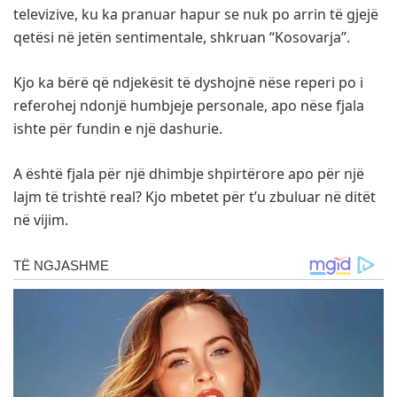
televizive, ku ka pranuar hapur se nuk po arrin të gjejë
qetësi në jetën sentimentale, shkruan “Kosovarja”.
Kjo ka bërë që ndjekësit të dyshojnë nëse reperi po i
referohej ndonjë humbjeje personale, apo nëse fjala
ishte për fundin e një dashurie.
A është fjala për një dhimbje shpirtërore apo për një
lajm të trishtë real? Kjo mbetet për t’u zbuluar në ditët
në vijim.