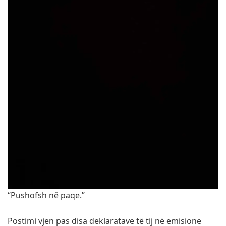
“Pushofsh në paqe.”
Postimi vjen pas disa deklaratave të tij në emisione