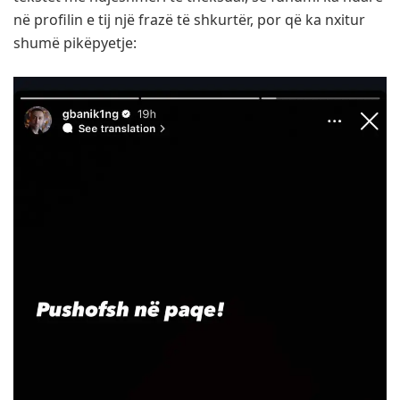
në profilin e tij një frazë të shkurtër, por që ka nxitur
shumë pikëpyetje: