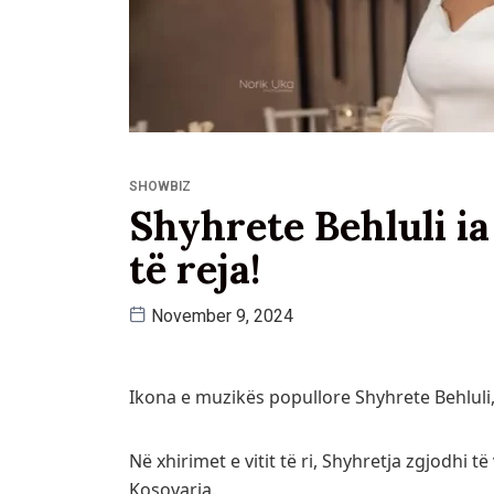
SHOWBIZ
Shyhrete Behluli i
të reja!
November 9, 2024
Ikona e muzikës popullore Shyhrete Behluli,
Në xhirimet e vitit të ri, Shyhretja zgjodhi 
Kosovarja.