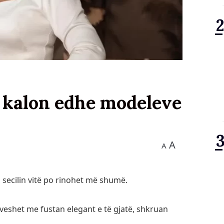
a kalon edhe modeleve
A
A
 secilin vitë po rinohet më shumë.
të veshet me fustan elegant e të gjatë, shkruan