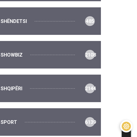
SHËNDETSI
485
SHOWBIZ
2108
SHQIPËRI
2144
SPORT
6139