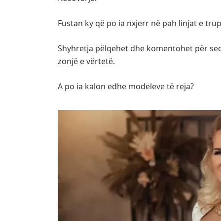
Fustan ky që po ia nxjerr në pah linjat e tru
Shyhretja pëlqehet dhe komentohet për seci
zonjë e vërtetë.
A po ia kalon edhe modeleve të reja?