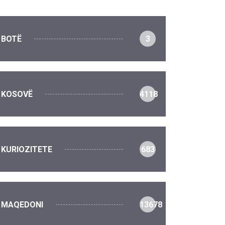
BOTË
3
KOSOVË
4118
KURIOZITETE
683
MAQEDONI
13678