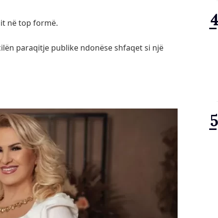
pit në top formë.
lën paraqitje publike ndonëse shfaqet si një