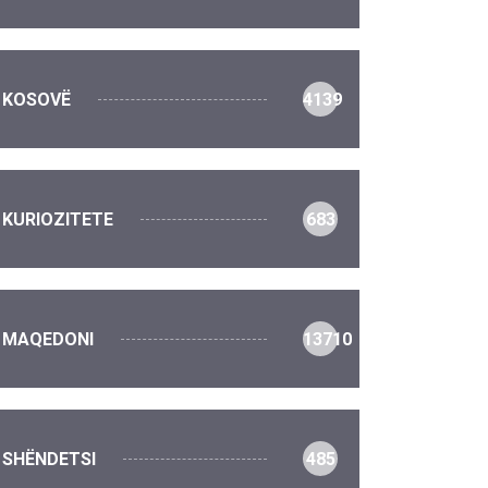
KOSOVË
4139
KURIOZITETE
683
MAQEDONI
13710
SHËNDETSI
485