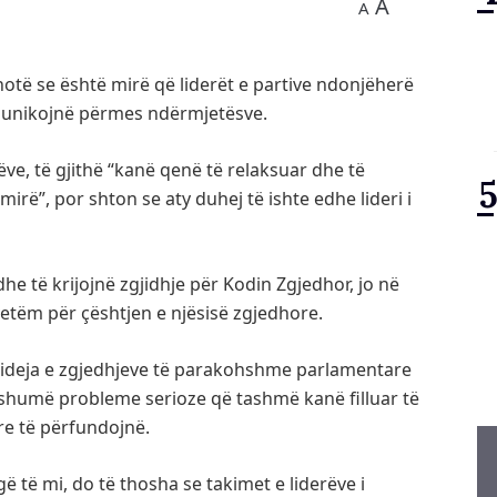
A
A
otë se është mirë që liderët e partive ndonjëherë
omunikojnë përmes ndërmjetësve.
rëve, të gjithë “kanë qenë të relaksuar dhe të
mirë”, por shton se aty duhej të ishte edhe lideri i
dhe të krijojnë zgjidhje për Kodin Zgjedhor, jo në
o vetëm për çështjen e njësisë zgjedhore.
ë ideja e zgjedhjeve të parakohshme parlamentare
 shumë probleme serioze që tashmë kanë filluar të
re të përfundojnë.
 të mi, do të thosha se takimet e liderëve i