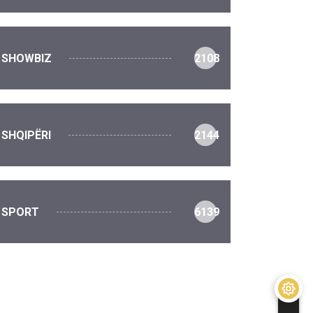
SHOWBIZ
2108
SHQIPËRI
2144
SPORT
6139