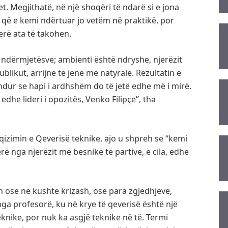
et. Megjithatë, në një shoqëri të ndarë si e jona
që e kemi ndërtuar jo vetëm në praktikë, por
rë ata të takohen.
ndërmjetësve; ambienti është ndryshe, njerëzit
ublikut, arrijnë të jenë më natyralë. Rezultatin e
indur se hapi i ardhshëm do të jetë edhe më i mirë.
he lideri i opozitës, Venko Filipçe”, tha
qizimin e Qeverisë teknike, ajo u shpreh se “kemi
rë nga njerëzit më besnikë të partive, e cila, edhe
n ose në kushte krizash, ose para zgjedhjeve,
nga profesorë, ku në krye të qeverisë është një
knike, por nuk ka asgjë teknike në të. Termi