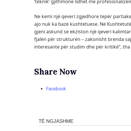
‘teknik’ gjithmonë lidhet me profesionaliz
Ne kemi një qeveri zgjedhore tepër partiake
ajo nuk ka bazë kushtetuese. Në Kushtetutë,
gjeni askund se ekziston një qeveri kalimtar
fjalën për strukturën – zakonisht brenda saj
interesante për studim dhe për kritikë”, tha 
Share Now
Facebook