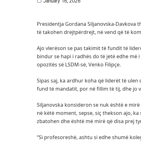
January 16, 2026
Presidentja Gordana Siljanovska-Davkova th
të takohen drejtpërdrejt, në vend që të k
Ajo vlerëson se pas takimit të fundit të lide
bindur se hapi i radhës do të jetë edhe më i 
opozitës së LSDM-së, Venko Filipçe.
Sipas saj, ka ardhur koha që liderët të ulen 
fund të mandatit, por në fillim të tij, dhe j
Siljanovska konsideron se nuk është e mir
në këtë moment, sepse, siç thekson ajo, ka
zbatohen dhe është më mirë që disa prej ty
“Si profesoreshë, ashtu si edhe shumë kolegë