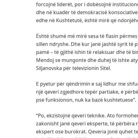
forcojnë liderët, por i dobësojnë institucion
dhe në kuadër të demokracisë konsociative 
edhe në Kushtetutë, është mirë që ndonjëhe
Është shumë më mirë sesa të flasin përmes 
sillen ndryshe. Dhe kur janë jashtë syrit të p
pamë – të gjithë ishin të relaksuar dhe të b
Mendoj se mungonte dhe duhej të ishte aty ed
Siljanovska për televizionin Sitel.
E pyetur për qëndrimin e saj lidhur me shfu
një qeveri zgjedhore tepër partiake, e përbë
pse funksionon, nuk ka bazë kushtetuese”.
“Po, ekzistojnë qeveri teknike. Ato formohe
zakonisht janë qeveri eksperte, të përbëra 
ekspert ose burokrat. Qeveria jonë quhet te