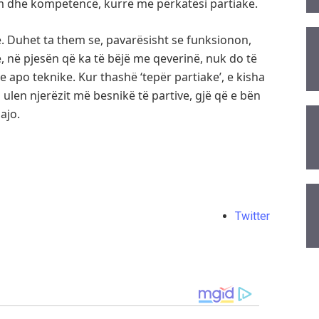
ëm dhe kompetencë, kurrë me përkatësi partiake.
. Duhet ta them se, pavarësisht se funksionon,
 në pjesën që ka të bëjë me qeverinë, nuk do të
e apo teknike. Kur thashë ‘tepër partiake’, e kisha
 ulen njerëzit më besnikë të partive, gjë që e bën
ajo.
Twitter