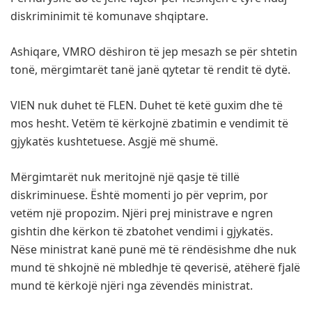
diskriminimit të komunave shqiptare.
Ashiqare, VMRO dëshiron të jep mesazh se për shtetin
tonë, mërgimtarët tanë janë qytetar të rendit të dytë.
VlEN nuk duhet të FLEN. Duhet të ketë guxim dhe të
mos hesht. Vetëm të kërkojnë zbatimin e vendimit të
gjykatës kushtetuese. Asgjë më shumë.
Mërgimtarët nuk meritojnë një qasje të tillë
diskriminuese. Është momenti jo për veprim, por
vetëm një propozim. Njëri prej ministrave e ngren
gishtin dhe kërkon të zbatohet vendimi i gjykatës.
Nëse ministrat kanë punë më të rëndësishme dhe nuk
mund të shkojnë në mbledhje të qeverisë, atëherë fjalë
mund të kërkojë njëri nga zëvendës ministrat.