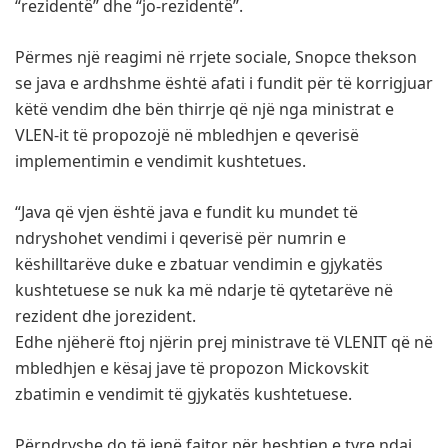
“rezidentë” dhe “jo-rezidentë”.
Përmes një reagimi në rrjete sociale, Snopce thekson
se java e ardhshme është afati i fundit për të korrigjuar
këtë vendim dhe bën thirrje që një nga ministrat e
VLEN-it të propozojë në mbledhjen e qeverisë
implementimin e vendimit kushtetues.
“Java që vjen është java e fundit ku mundet të
ndryshohet vendimi i qeverisë për numrin e
këshilltarëve duke e zbatuar vendimin e gjykatës
kushtetuese se nuk ka më ndarje të qytetarëve në
rezident dhe jorezident.
Edhe njëherë ftoj njërin prej ministrave të VLENIT që në
mbledhjen e kësaj jave të propozon Mickovskit
zbatimin e vendimit të gjykatës kushtetuese.
Përndryshe do të jenë fajtor për heshtjen e tyre ndaj