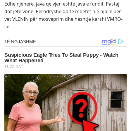
Edhe njëherë, java që vjen është java e fundit. Pastaj
dot jetë vonë. Përndryshe do të mbetet një njollë për
vet VLENIN për mosveprim dhe heshtje karshi VMRO-
së.