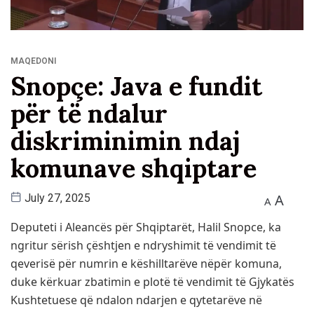
MAQEDONI
Snopçe: Java e fundit
për të ndalur
diskriminimin ndaj
komunave shqiptare
A
July 27, 2025
A
Deputeti i Aleancës për Shqiptarët, Halil Snopce, ka
ngritur sërish çështjen e ndryshimit të vendimit të
qeverisë për numrin e këshilltarëve nëpër komuna,
duke kërkuar zbatimin e plotë të vendimit të Gjykatës
Kushtetuese që ndalon ndarjen e qytetarëve në