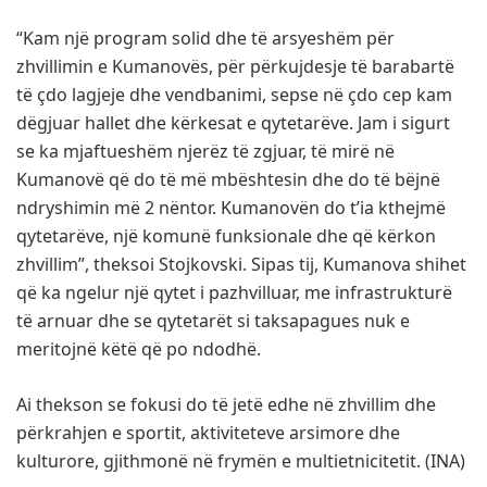
“Kam një program solid dhe të arsyeshëm për
zhvillimin e Kumanovës, për përkujdesje të barabartë
të çdo lagjeje dhe vendbanimi, sepse në çdo cep kam
dëgjuar hallet dhe kërkesat e qytetarëve. Jam i sigurt
se ka mjaftueshëm njerëz të zgjuar, të mirë në
Kumanovë që do të më mbështesin dhe do të bëjnë
ndryshimin më 2 nëntor. Kumanovën do t’ia kthejmë
qytetarëve, një komunë funksionale dhe që kërkon
zhvillim”, theksoi Stojkovski. Sipas tij, Kumanova shihet
që ka ngelur një qytet i pazhvilluar, me infrastrukturë
të arnuar dhe se qytetarët si taksapagues nuk e
meritojnë këtë që po ndodhë.
Ai thekson se fokusi do të jetë edhe në zhvillim dhe
përkrahjen e sportit, aktiviteteve arsimore dhe
kulturore, gjithmonë në frymën e multietnicitetit. (INA)