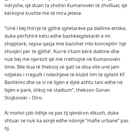
ndryshe, që duan ta shohin Kumanovën të zhvilluar, që
kërkojnë kushte më të mira jetese.
“Unë i bëj thirrje të gjithë qytetarëve pa dallime etnike,
duke përfshirë këtu edhe bashkëqytetarët e mi
shqiptarë, sepse qasja ime bazohet mbi konceptin ‘një
shoqëri për të gjithë’. Kurrë s’kam bërë dallime dhe
nuk bëj me njerëzit që më rrethojnë në Kumanovën
time. Bile dua të theksoj se gati se disa vite unë jam
ndjekës i rregullt i ndeshjeve të klubit tim të qytetit KF
Bashkimi dhe se si në ligën e dytë ashtu tani edhe në
ligën e parë, shkoj në stadium”, thekson Goran
Stojkovski – Diro.
Ai mohoi çdo lidhje se pas tij qëndron dikush, duke
shtuar se nuk ka asnjë edhe ndonjë “mafie urbane” pas
tij.