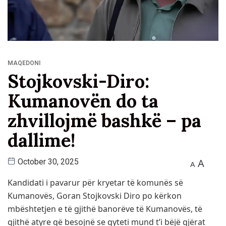
MAQEDONI
Stojkovski-Diro:
Kumanovën do ta
zhvillojmë bashkë – pa
dallime!
A
October 30, 2025
A
Kandidati i pavarur për kryetar të komunës së
Kumanovës, Goran Stojkovski Diro po kërkon
mbështetjen e të gjithë banorëve të Kumanovës, të
gjithë atyre që besojnë se qyteti mund t’i bëjë gjërat