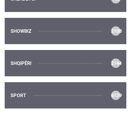
SHOWBIZ
2108
SHQIPËRI
2144
SPORT
6139