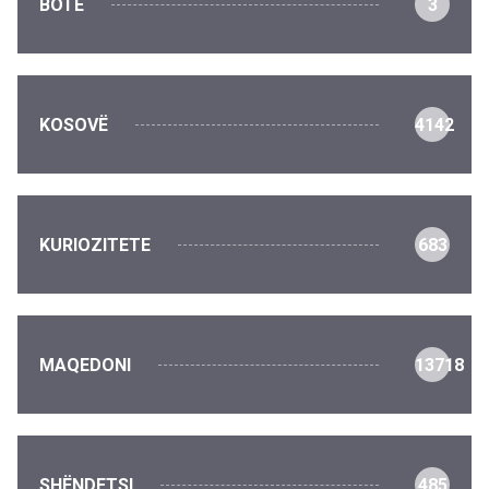
BOTË
3
KOSOVË
4142
KURIOZITETE
683
MAQEDONI
13718
SHËNDETSI
485