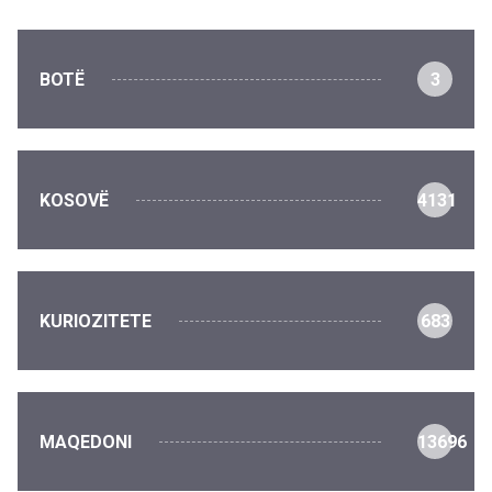
BOTË
3
KOSOVË
4131
KURIOZITETE
683
MAQEDONI
13696