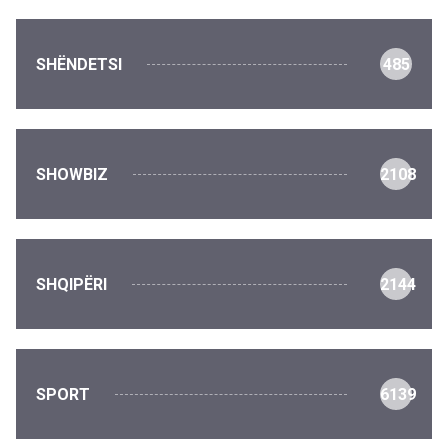
SHËNDETSI
485
SHOWBIZ
2108
SHQIPËRI
2144
SPORT
6139