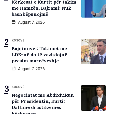
Kërkesat e Kurtit për takim
me Hamzën, Bajrami: Nuk
bashkëpunojmë
August 7, 2026
KOSOVË
Bajqinovci: Takimet me
LDK-në do të vazhdojnë,
presim marrëveshje
August 7, 2026
KOSOVË
Negociatat me Abdixhikun
për Presidentin, Kurti:
Dallime drastike mes
kërkesave