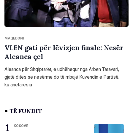
MAQEDONI
VLEN gati për lëvizjen finale: Nesër
Aleanca çel
Aleanca për Shqiptarët, e udhëhequr nga Arben Taravari,
gjatë ditës së nesërme do të mbajë Kuvendin e Partisë,
ku anëtarësia
TË FUNDIT
KOSOVË