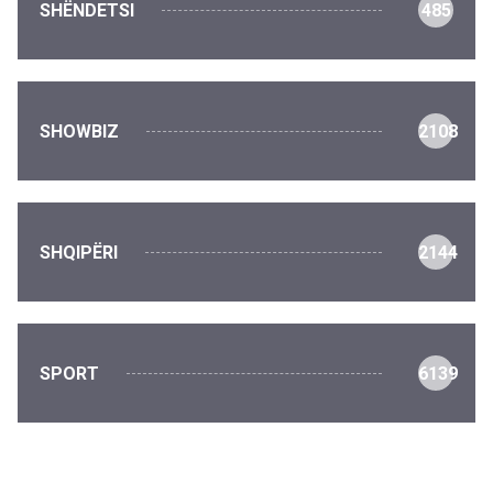
SHËNDETSI
485
SHOWBIZ
2108
SHQIPËRI
2144
SPORT
6139