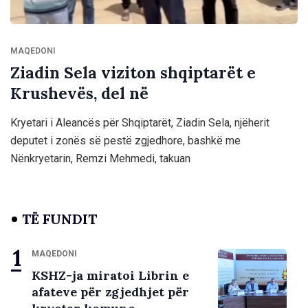
MAQEDONI
Ziadin Sela viziton shqiptarët e
Krushevës, del në
Kryetari i Aleancës për Shqiptarët, Ziadin Sela, njëherit
deputet i zonës së pestë zgjedhore, bashkë me
Nënkryetarin, Remzi Mehmedi, takuan
TË FUNDIT
MAQEDONI
KSHZ-ja miratoi Librin e
afateve për zgjedhjet për