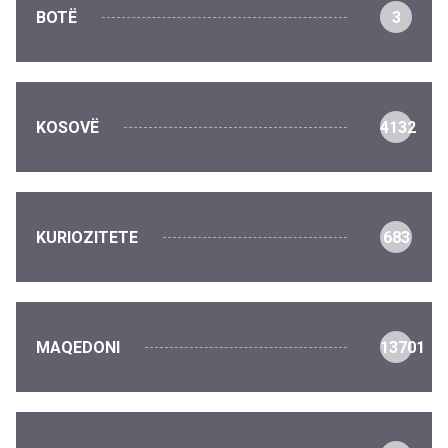
BOTË
3
KOSOVË
4132
KURIOZITETE
683
MAQEDONI
13701