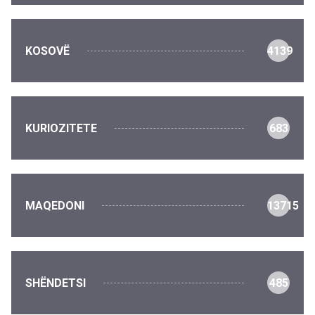
KOSOVË
4139
KURIOZITETE
683
MAQEDONI
13715
SHËNDETSI
485