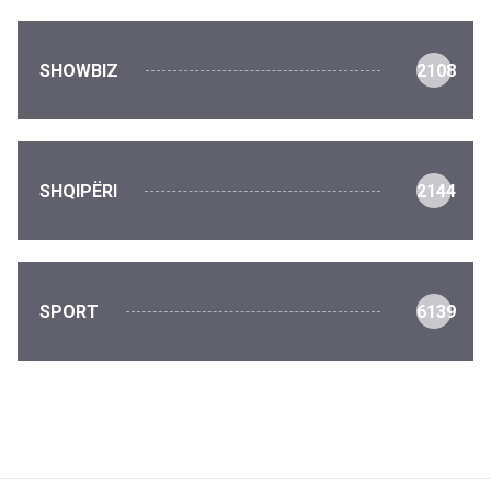
SHOWBIZ
2108
SHQIPËRI
2144
SPORT
6139