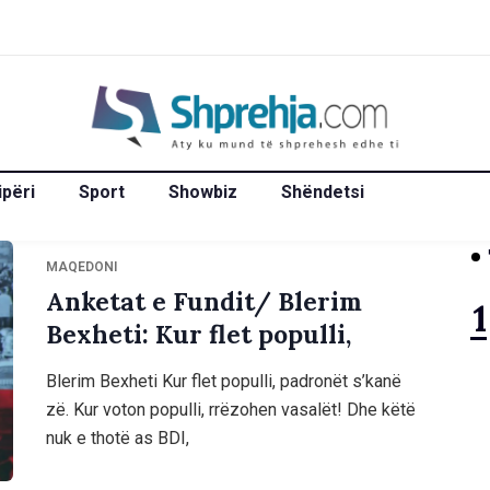
ipëri
Sport
Showbiz
Shëndetsi
MAQEDONI
Anketat e Fundit/ Blerim
Bexheti: Kur flet populli,
Blerim Bexheti Kur flet populli, padronët s’kanë
zë. Kur voton populli, rrëzohen vasalët! Dhe këtë
nuk e thotë as BDI,