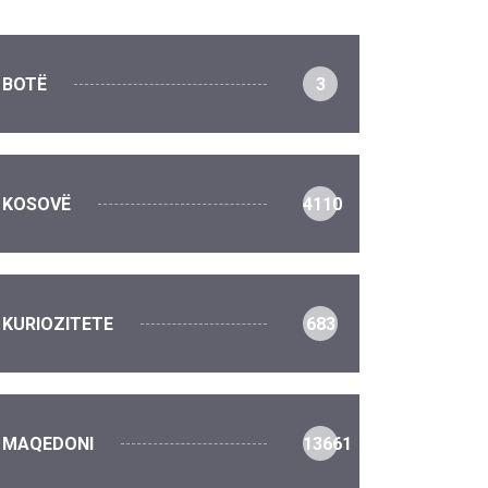
BOTË
3
KOSOVË
4110
KURIOZITETE
683
MAQEDONI
13661