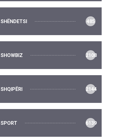
SHËNDETSI
485
SHOWBIZ
2108
SHQIPËRI
2144
SPORT
6139