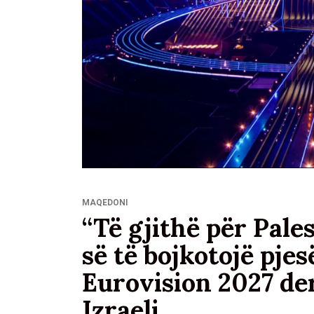
MAQEDONI
“Të gjithë për Pal
së të bojkotojë pje
Eurovision 2027 der
Izraeli