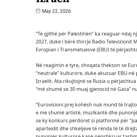
May 22, 2026
“Të gjithë për Palestinën” ka reaguar ndaj 
2027, duke i bërë thirrje Radio Televizionit
Evropian i Transmetuesve (EBU) të përjashto
Në reagimin e tyre, shoqata thekson se Eur
“neutrale” kulturore, duke akuzuar EBU-në p
Izraelit. Ata rikujtojnë se Rusia u përjashtu
“më shumë se 30 muaj gjenocid në Gaza” nuk
“Eurovisioni prej kohësh nuk mund të trajtoh
e më shumë artistë, muzikantë dhe punonjë
se ky konkurs përdoret si platformë për “pa
aparteidit dhe shkeljeve të rënda të të dre
punonjës kulturorë kanë nënshkruar tashmë 