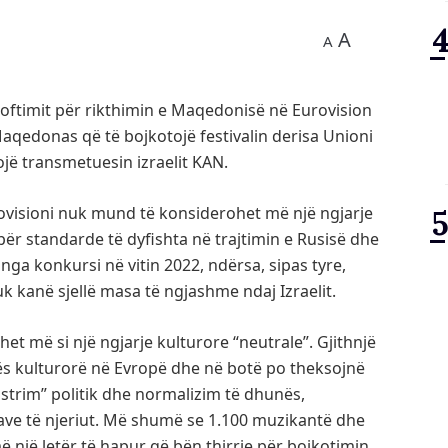
A
A
njoftimit për rikthimin e Maqedonisë në Eurovision
 Maqedonas që të bojkotojë festivalin derisa Unioni
jë transmetuesin izraelit KAN.
ovisioni nuk mund të konsiderohet më një ngjarje
ër standarde të dyfishta në trajtimin e Rusisë dhe
a nga konkursi në vitin 2022, ndërsa, sipas tyre,
 kanë sjellë masa të ngjashme ndaj Izraelit.
et më si një ngjarje kulturore “neutrale”. Gjithnjë
s kulturorë në Evropë dhe në botë po theksojnë
strim” politik dhe normalizim të dhunës,
jtave të njeriut. Më shumë se 1.100 muzikantë dhe
një letër të hapur që bën thirrje për bojkotimin