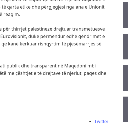
 të qarta etike dhe përgjegjësi nga ana e Unionit
ë reagim.
e për thirrjet palestineze drejtuar transmetuesve
të Eurovisionit, duke përmendur edhe qëndrimet e
 që kanë kërkuar rishqyrtim të pjesëmarrjes së
bati publik dhe transparent në Maqedoni mbi
të me çështjet e të drejtave të njeriut, paqes dhe
Twitter