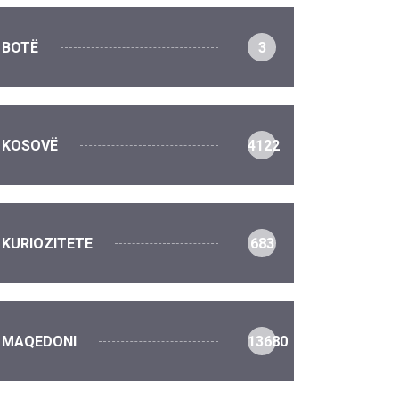
BOTË
3
KOSOVË
4122
KURIOZITETE
683
MAQEDONI
13680