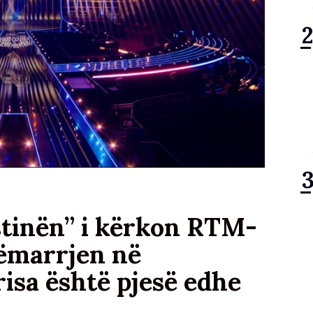
estinën” i kërkon RTM-
sëmarrjen në
isa është pjesë edhe