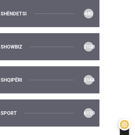
SHËNDETSI
485
SHOWBIZ
2108
SHQIPËRI
2144
SPORT
6139