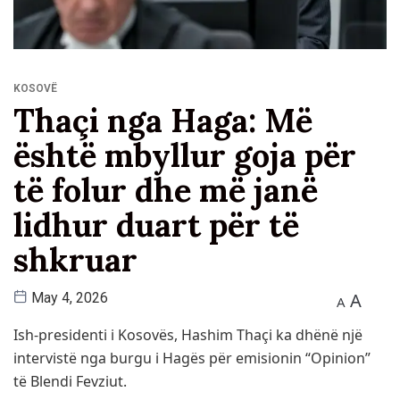
KOSOVË
Thaçi nga Haga: Më
është mbyllur goja për
të folur dhe më janë
lidhur duart për të
shkruar
A
May 4, 2026
A
Ish-presidenti i Kosovës, Hashim Thaçi ka dhënë një
intervistë nga burgu i Hagës për emisionin “Opinion”
të Blendi Fevziut.