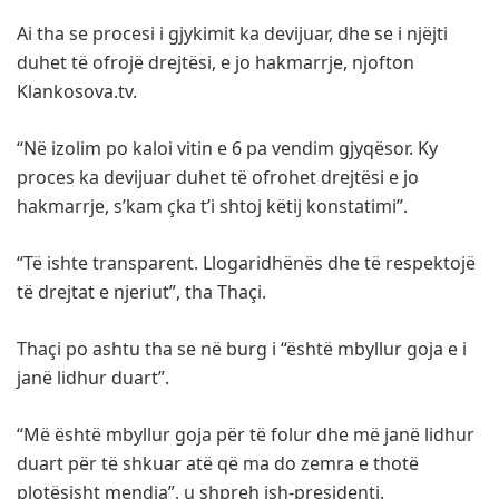
Ai tha se procesi i gjykimit ka devijuar, dhe se i njëjti
duhet të ofrojë drejtësi, e jo hakmarrje, njofton
Klankosova.tv.
“Në izolim po kaloi vitin e 6 pa vendim gjyqësor. Ky
proces ka devijuar duhet të ofrohet drejtësi e jo
hakmarrje, s’kam çka t’i shtoj këtij konstatimi”.
“Të ishte transparent. Llogaridhënës dhe të respektojë
të drejtat e njeriut”, tha Thaçi.
Thaçi po ashtu tha se në burg i “është mbyllur goja e i
janë lidhur duart”.
“Më është mbyllur goja për të folur dhe më janë lidhur
duart për të shkuar atë që ma do zemra e thotë
plotësisht mendja”, u shpreh ish-presidenti.