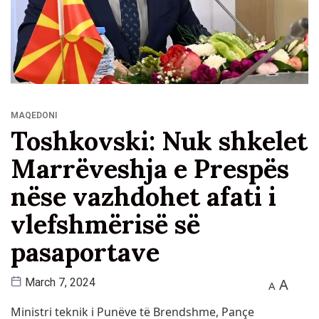
MAQEDONI
Toshkovski: Nuk shkelet
Marrëveshja e Prespës
nëse vazhdohet afati i
vlefshmërisë së
pasaportave
A
March 7, 2024
A
Ministri teknik i Punëve të Brendshme, Pançe