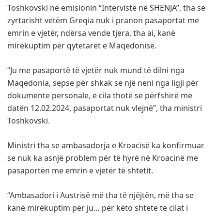
Toshkovski në emisionin “Intervistë në SHENJA”, tha se
zyrtarisht vetëm Greqia nuk i pranon pasaportat me
emrin e vjetër, ndërsa vende tjera, tha ai, kanë
mirëkuptim për qytetarët e Maqedonisë.
“Ju me pasaportë të vjetër nuk mund të dilni nga
Maqedonia, sepse për shkak se një neni nga ligji për
dokumente personale, e cila thotë se përfshirë me
datën 12.02.2024, pasaportat nuk vlejnë”, tha ministri
Toshkovski.
Ministri tha se ambasadorja e Kroacisë ka konfirmuar
se nuk ka asnjë problem për të hyrë në Kroacinë me
pasaportën me emrin e vjetër të shtetit.
“Ambasadori i Austrisë më tha të njëjtën, më tha se
kanë mirëkuptim për ju… për këto shtete të cilat i