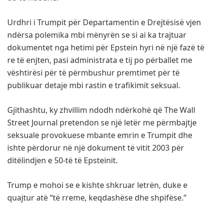
Urdhri i Trumpit për Departamentin e Drejtësisë vjen
ndërsa polemika mbi mënyrën se si ai ka trajtuar
dokumentet nga hetimi për Epstein hyri në një fazë të
re të enjten, pasi administrata e tij po përballet me
vështirësi për të përmbushur premtimet për të
publikuar detaje mbi rastin e trafikimit seksual.
Gjithashtu, ky zhvillim ndodh ndërkohë që The Wall
Street Journal pretendon se një letër me përmbajtje
seksuale provokuese mbante emrin e Trumpit dhe
ishte përdorur në një dokument të vitit 2003 për
ditëlindjen e 50-të të Epsteinit.
Trump e mohoi se e kishte shkruar letrën, duke e
quajtur atë “të rreme, keqdashëse dhe shpifëse.”