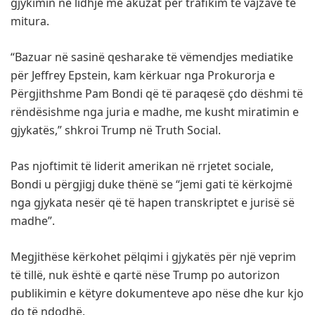
gjykimin në lidhje me akuzat për trafikim të vajzave të
mitura.
“Bazuar në sasinë qesharake të vëmendjes mediatike
për Jeffrey Epstein, kam kërkuar nga Prokurorja e
Përgjithshme Pam Bondi që të paraqesë çdo dëshmi të
rëndësishme nga juria e madhe, me kusht miratimin e
gjykatës,” shkroi Trump në Truth Social.
Pas njoftimit të liderit amerikan në rrjetet sociale,
Bondi u përgjigj duke thënë se “jemi gati të kërkojmë
nga gjykata nesër që të hapen transkriptet e jurisë së
madhe”.
Megjithëse kërkohet pëlqimi i gjykatës për një veprim
të tillë, nuk është e qartë nëse Trump po autorizon
publikimin e këtyre dokumenteve apo nëse dhe kur kjo
do të ndodhë.