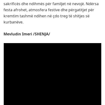
sakrificës dhe ndihmës për familjet në nevojë. Ndërsa
festa afrohet, atmosfera festive dhe përgatitjet për
kremtim tashmë ndihen në çdo treg të shitjes së
kurbanëve.
Mevludin Imeri /SHENJA/