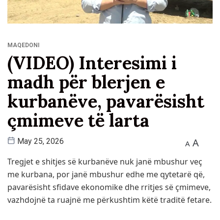
MAQEDONI
(VIDEO) Interesimi i
madh për blerjen e
kurbanëve, pavarësisht
çmimeve të larta
A
May 25, 2026
A
Tregjet e shitjes së kurbanëve nuk janë mbushur veç
me kurbana, por janë mbushur edhe me qytetarë që,
pavarësisht sfidave ekonomike dhe rritjes së çmimeve,
vazhdojnë ta ruajnë me përkushtim këtë traditë fetare.