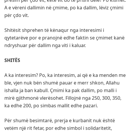
A e vëreni dallimin në çmime, po ka dallim, lëviz çmimi
për çdo vit.
Shitësit shprehen të kënaqur nga interesimi i
qytetarëve por e pranojnë edhe faktin se çmimet kanë
ndryshuar për dallim nga viti i kaluar.
SHITËS
A ka interesim? Po, ka interesim, ai që e ka menden me
ble, vjen nuk bën shumë pauar e merr shkon, Allahu
ishalla ja ban kabull. Çmimi ka pak dallim, po malli i
mirë gjithmonë vlerësohet. Fillojnë nga 250, 300, 350,
ka edhe 200, po simbas mallit edhe pazari.
Për shumë besimtarë, prerja e kurbanit nuk është
vetëm një rit fetar, por edhe simbol i solidaritetit,