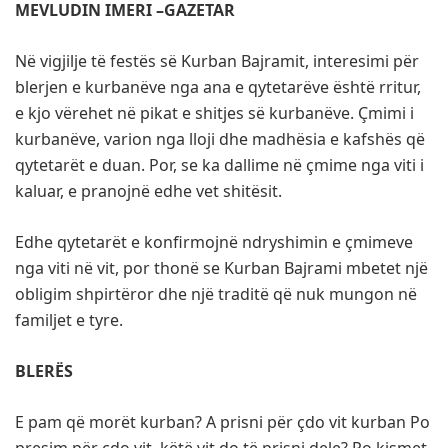
MEVLUDIN IMERI –GAZETAR
Në vigjilje të festës së Kurban Bajramit, interesimi për
blerjen e kurbanëve nga ana e qytetarëve është rritur,
e kjo vërehet në pikat e shitjes së kurbanëve. Çmimi i
kurbanëve, varion nga lloji dhe madhësia e kafshës që
qytetarët e duan. Por, se ka dallime në çmime nga viti i
kaluar, e pranojnë edhe vet shitësit.
Edhe qytetarët e konfirmojnë ndryshimin e çmimeve
nga viti në vit, por thonë se Kurban Bajrami mbetet një
obligim shpirtëror dhe një traditë që nuk mungon në
familjet e tyre.
BLERËS
E pam që morët kurban? A prisni për çdo vit kurban Po
presim për çdo vit, këtë vit do të prisni dele? Po kismet.