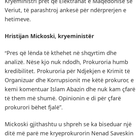
Kryeministri pret që Elektranat e Maqedonisë së
Veriut, të parashtroj ankesë për ndërprerjen e
hetimeve.
Hristijan Mickoski, kryeministër
Pres që lënda të kthehet në shqyrtim dhe
“
analizë. Nëse kjo nuk ndodh, Prokuroria humb
kredibilitet. Prokuroria për Ndjekjen e Krimit të
Organizuar dhe Korrupsionit me këtë prokuror, e
kemi komentuar Islam Abazin dhe nuk kam çfarë
të them më shumë. Opinionin e di për çfarë
prokurori bëhet fjalë”.
Mickoski gjithashtu u shpreh se ka biseduar një
ditë më parë me kryeprokurorin Nenad Saveskin