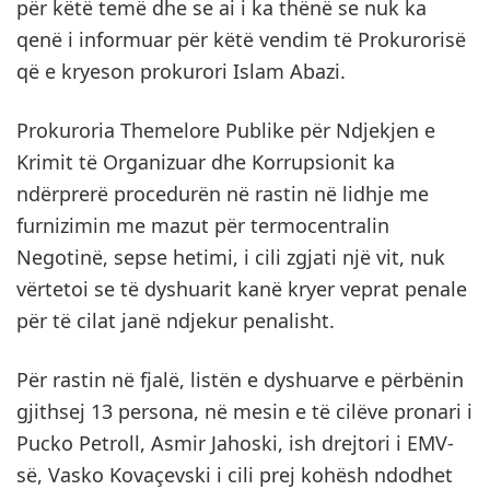
për këtë temë dhe se ai i ka thënë se nuk ka
qenë i informuar për këtë vendim të Prokurorisë
që e kryeson prokurori Islam Abazi.
Prokuroria Themelore Publike për Ndjekjen e
Krimit të Organizuar dhe Korrupsionit ka
ndërprerë procedurën në rastin në lidhje me
furnizimin me mazut për termocentralin
Negotinë, sepse hetimi, i cili zgjati një vit, nuk
vërtetoi se të dyshuarit kanë kryer veprat penale
për të cilat janë ndjekur penalisht.
Për rastin në fjalë, listën e dyshuarve e përbënin
gjithsej 13 persona, në mesin e të cilëve pronari i
Pucko Petroll, Asmir Jahoski, ish drejtori i EMV-
së, Vasko Kovaçevski i cili prej kohësh ndodhet