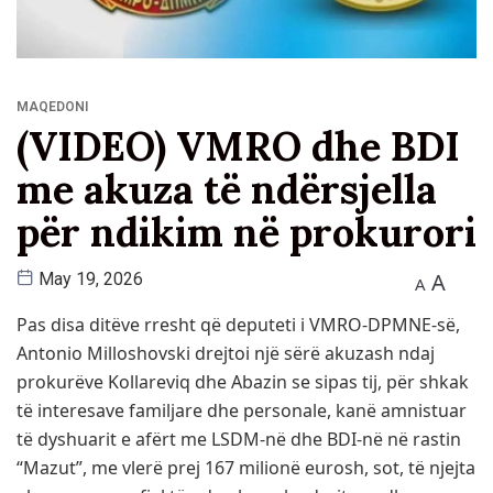
MAQEDONI
(VIDEO) VMRO dhe BDI
me akuza të ndërsjella
për ndikim në prokurori
A
May 19, 2026
A
Pas disa ditëve rresht që deputeti i VMRO-DPMNE-së,
Antonio Milloshovski drejtoi një sërë akuzash ndaj
prokurëve Kollareviq dhe Abazin se sipas tij, për shkak
të interesave familjare dhe personale, kanë amnistuar
të dyshuarit e afërt me LSDM-në dhe BDI-në në rastin
“Mazut”, me vlerë prej 167 milionë eurosh, sot, të njejta