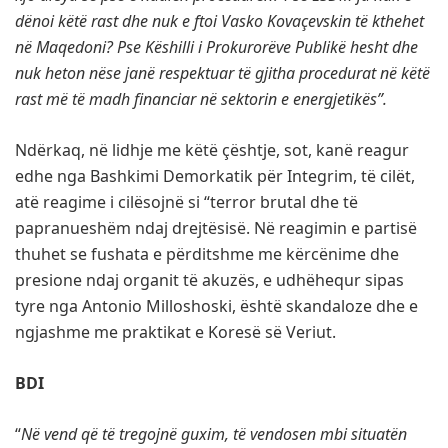
dënoi këtë rast dhe nuk e ftoi Vasko Kovaçevskin të kthehet
në Maqedoni? Pse Këshilli i Prokurorëve Publikë hesht dhe
nuk heton nëse janë respektuar të gjitha procedurat në këtë
rast më të madh financiar në sektorin e energjetikës”.
Ndërkaq, në lidhje me këtë çështje, sot, kanë reagur
edhe nga Bashkimi Demorkatik për Integrim, të cilët,
atë reagime i cilësojnë si “terror brutal dhe të
papranueshëm ndaj drejtësisë. Në reagimin e partisë
thuhet se fushata e përditshme me kërcënime dhe
presione ndaj organit të akuzës, e udhëhequr sipas
tyre nga Antonio Milloshoski, është skandaloze dhe e
ngjashme me praktikat e Koresë së Veriut.
BDI
“
Në vend që të tregojnë guxim, të vendosen mbi situatën