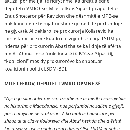
akuza, por me fjal të ndryshme, ka drejtua edhe
deputeti i VMRO-së, Mile Lefkov. Sipas tij, raportet e
Entit Shtetëror për Revizion dhe dëshmitë e MPB-së
nuk kanë qenë të mjaftueshme që rasti të përfundojë
në gjykatë. Ai deklaroi se prokurorja Kollareviq ka
lidhje familjare me kuadro të zgjedhura nga LSDM-ja,
ndërsa për prokurorin Abazi tha se ka lidhje të afërta
me Ali Ahmeti dhe funksionarë të BDI-së. Sipas tij,
“koalicioni” mes dy prokurorëve ka shpëtuar
koalicionin politik LSDM-BDI.
MILE LEFKOV, DEPUTET I VMRO-DPMNE-SË
“
Një nga skandalet më serioze dhe më të mëdha energjetike
në historinë e Maqedonisë, nuk përfundoi në sallën e gjyqit,
por u mbyll që në prokurori. A ka motive financiare për
shkak të të cilave Kollareviq dhe Abazi heshtin dhe a është
kjo arsya se pse e ndalën procedurën? Pse LSDM-ja nuk e