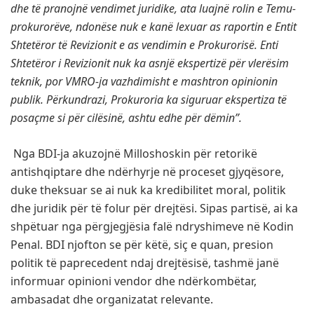
dhe të pranojnë vendimet juridike, ata luajnë rolin e Temu-
prokurorëve, ndonëse nuk e kanë lexuar as raportin e Entit
Shtetëror të Revizionit e as vendimin e Prokurorisë. Enti
Shtetëror i Revizionit nuk ka asnjë ekspertizë për vlerësim
teknik, por VMRO-ja vazhdimisht e mashtron opinionin
publik. Përkundrazi, Prokuroria ka siguruar ekspertiza të
posaçme si për cilësinë, ashtu edhe për dëmin”.
Nga BDI-ja akuzojnë Milloshoskin për retorikë
antishqiptare dhe ndërhyrje në proceset gjyqësore,
duke theksuar se ai nuk ka kredibilitet moral, politik
dhe juridik për të folur për drejtësi. Sipas partisë, ai ka
shpëtuar nga përgjegjësia falë ndryshimeve në Kodin
Penal. BDI njofton se për këtë, siç e quan, presion
politik të paprecedent ndaj drejtësisë, tashmë janë
informuar opinioni vendor dhe ndërkombëtar,
ambasadat dhe organizatat relevante.