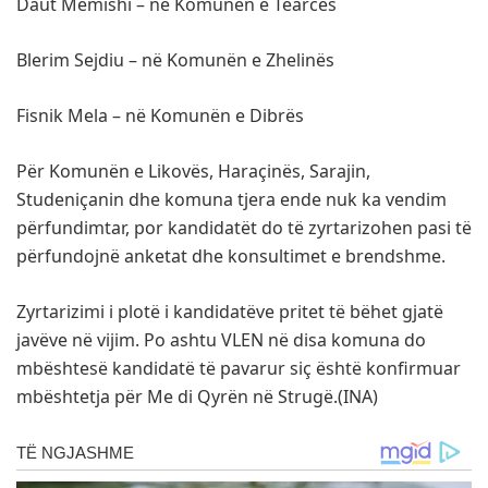
Daut Memishi – në Komunën e Tearcës
Blerim Sejdiu – në Komunën e Zhelinës
Fisnik Mela – në Komunën e Dibrës
Për Komunën e Likovës, Haraçinës, Sarajin,
Studeniçanin dhe komuna tjera ende nuk ka vendim
përfundimtar, por kandidatët do të zyrtarizohen pasi të
përfundojnë anketat dhe konsultimet e brendshme.
Zyrtarizimi i plotë i kandidatëve pritet të bëhet gjatë
javëve në vijim. Po ashtu VLEN në disa komuna do
mbështesë kandidatë të pavarur siç është konfirmuar
mbështetja për Me di Qyrën në Strugë.(INA)