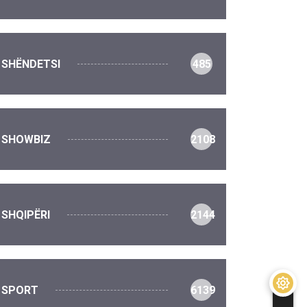
SHËNDETSI
485
SHOWBIZ
2108
SHQIPËRI
2144
SPORT
6139