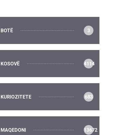
BOTË
3
KOSOVË
4114
KURIOZITETE
683
MAQEDONI
13672