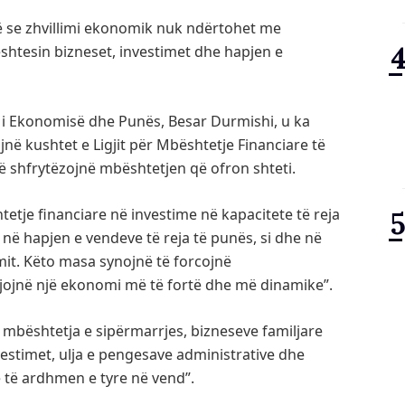
 se zhvillimi ekonomik nuk ndërtohet me
htesin bizneset, investimet dhe hapjen e
i i Ekonomisë dhe Punës, Besar Durmishi, u ka
jnë kushtet e Ligjit për Mbështetje Financiare të
të shfrytëzojnë mbështetjen që ofron shteti.
etje financiare në investime në kapacitete të reja
në hapjen e vendeve të reja të punës, si dhe në
mit. Këto masa synojnë të forcojnë
ojnë një ekonomi më të fortë dhe më dinamike”.
 mbështetja e sipërmarrjes, bizneseve familjare
vestimet, ulja e pengesave administrative dhe
ë të ardhmen e tyre në vend”.