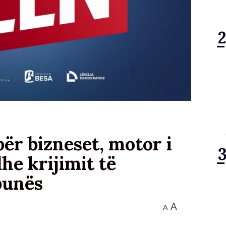
ër bizneset, motor i
he krijimit të
punës
A
A