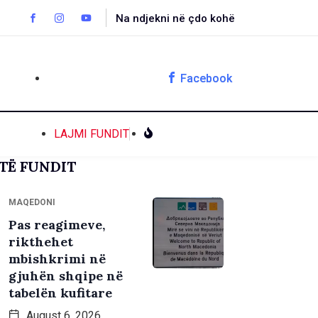
Na ndjekni në çdo kohë
Facebook
LAJMI FUNDIT
TË FUNDIT
MAQEDONI
Pas reagimeve,
rikthehet
mbishkrimi në
gjuhën shqipe në
tabelën kufitare
August 6, 2026