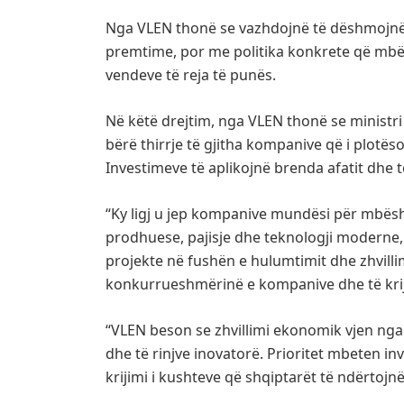
Nga VLEN thonë se vazhdojnë të dëshmojnë
premtime, por me politika konkrete që mbës
vendeve të reja të punës.
Në këtë drejtim, nga VLEN thonë se ministr
bërë thirrje të gjitha kompanive që i plotëso
Investimeve të aplikojnë brenda afatit dhe 
“Ky ligj u jep kompanive mundësi për mbësht
prodhuese, pajisje dhe teknologji moderne, 
projekte në fushën e hulumtimit dhe zhvilli
konkurrueshmërinë e kompanive dhe të krij
“VLEN beson se zhvillimi ekonomik vjen nga
dhe të rinjve inovatorë. Prioritet mbeten in
krijimi i kushteve që shqiptarët të ndërtojn