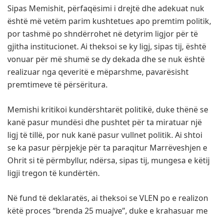
Sipas Memishit, përfaqësimi i drejtë dhe adekuat nuk
është më vetëm parim kushtetues apo premtim politik,
por tashmë po shndërrohet në detyrim ligjor për të
gjitha institucionet. Ai theksoi se ky ligj, sipas tij, është
vonuar për më shumë se dy dekada dhe se nuk është
realizuar nga qeveritë e mëparshme, pavarësisht
premtimeve të përsëritura.
Memishi kritikoi kundërshtarët politikë, duke thënë se
kanë pasur mundësi dhe pushtet për ta miratuar një
ligj të tillë, por nuk kanë pasur vullnet politik. Ai shtoi
se ka pasur përpjekje për ta paraqitur Marrëveshjen e
Ohrit si të përmbyllur, ndërsa, sipas tij, mungesa e këtij
ligji tregon të kundërtën.
Në fund të deklaratës, ai theksoi se VLEN po e realizon
këtë proces “brenda 25 muajve”, duke e krahasuar me