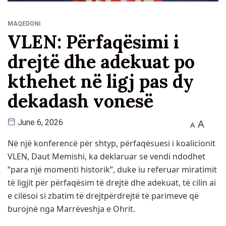
MAQEDONI
VLEN: Përfaqësimi i
drejtë dhe adekuat po
kthehet në ligj pas dy
dekadash vonesë
A
June 6, 2026
A
Në një konferencë për shtyp, përfaqësuesi i koalicionit
VLEN, Daut Memishi, ka deklaruar se vendi ndodhet
“para një momenti historik”, duke iu referuar miratimit
të ligjit për përfaqësim të drejtë dhe adekuat, të cilin ai
e cilësoi si zbatim të drejtpërdrejtë të parimeve që
burojnë nga
Marrëveshja e Ohrit
.