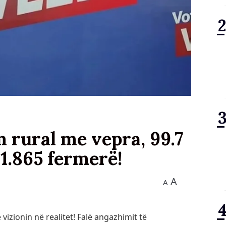
rural me vepra, 99.7
1.865 fermerë!
A
A
vizionin në realitet! Falë angazhimit të