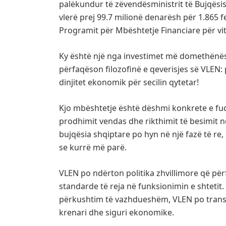
palëkundur të zëvendësministrit të Bujqësis
vlerë prej 99.7 milionë denarësh për 1.865 f
Programit për Mbështetje Financiare për vit
Ky është një nga investimet më domethënëse 
përfaqëson filozofinë e qeverisjes së VLEN: 
dinjitet ekonomik për secilin qytetar!
Kjo mbështetje është dëshmi konkrete e fuq
prodhimit vendas dhe rikthimit të besimit n
bujqësia shqiptare po hyn në një fazë të 
se kurrë më parë.
VLEN po ndërton politika zhvillimore që përf
standarde të reja në funksionimin e shtetit. 
përkushtim të vazhdueshëm, VLEN po transf
krenari dhe siguri ekonomike.