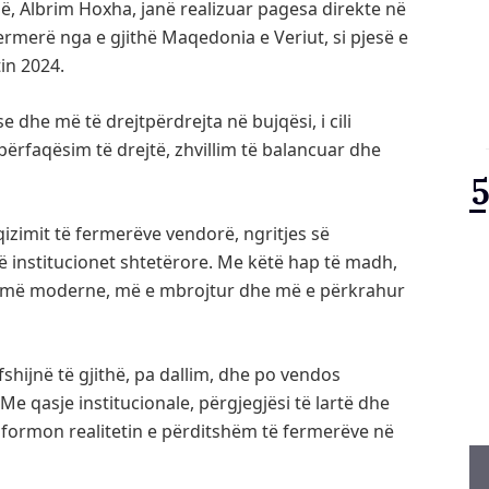
ë, Albrim Hoxha, janë realizuar pagesa direkte në
ermerë nga e gjithë Maqedonia e Veriut, si pjesë e
in 2024.
dhe më të drejtpërdrejta në bujqësi, i cili
përfaqësim të drejtë, zhvillim të balancuar dhe
izimit të fermerëve vendorë, ngritjes së
ë institucionet shtetërore. Me këtë hap të madh,
re, më moderne, më e mbrojtur dhe më e përkrahur
shijnë të gjithë, pa dallim, dhe po vendos
Me qasje institucionale, përgjegjësi të lartë dhe
ormon realitetin e përditshëm të fermerëve në