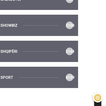
SHOWBIZ
2108
SHQIPËRI
2144
SPORT
6139