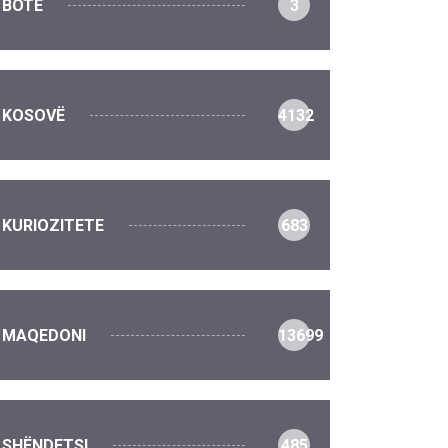
BOTË
3
KOSOVË
4132
KURIOZITETE
683
MAQEDONI
13699
SHËNDETSI
485