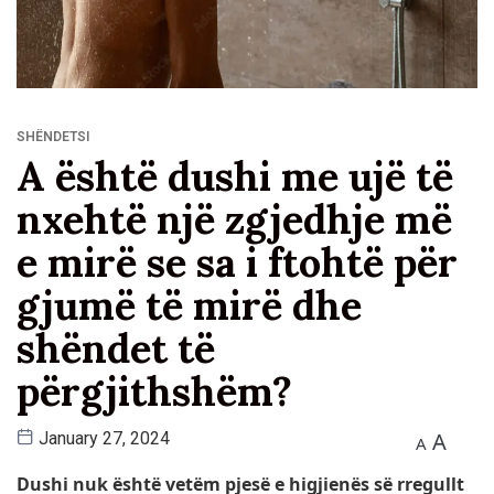
SHËNDETSI
A është dushi me ujë të
nxehtë një zgjedhje më
e mirë se sa i ftohtë për
gjumë të mirë dhe
shëndet të
përgjithshëm?
A
January 27, 2024
A
Dushi nuk është vetëm pjesë e higjienës së rregullt