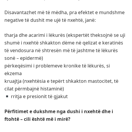
Disavantazhet më të mëdha, pra efektet e mundshme
negative të dushit me ujë të nxehtë, janë:
tharja dhe acarimi i lëkurës (ekspertët theksojnë se uji
shumë i nxehtë shkakton dëme në qelizat e keratinës
të vendosura në shtresën më të jashtme të lëkurës
sonë – epidermë)
përkeqësimi i problemeve kronike të lëkurës, si
ekzema
kruajtja (nxehtësia e tepërt shkakton mastocitet, të
cilat përmbajnë histaminë)
rritja e presionit të gjakut
Përfitimet e dukshme nga dushi i nxehtë dhe i
ftohtë – cili është më i mirë?