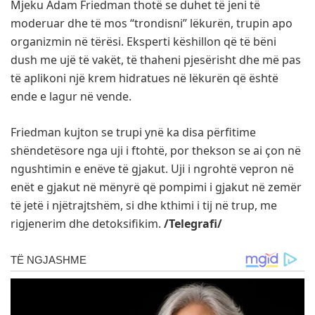
Mjeku Adam Friedman thotë se duhet të jeni të
moderuar dhe të mos “trondisni” lëkurën, trupin apo
organizmin në tërësi. Eksperti këshillon që të bëni
dush me ujë të vakët, të thaheni pjesërisht dhe më pas
të aplikoni një krem hidratues në lëkurën që është
ende e lagur në vende.
Friedman kujton se trupi ynë ka disa përfitime
shëndetësore nga uji i ftohtë, por thekson se ai çon në
ngushtimin e enëve të gjakut. Uji i ngrohtë vepron në
enët e gjakut në mënyrë që pompimi i gjakut në zemër
të jetë i njëtrajtshëm, si dhe kthimi i tij në trup, me
rigjenerim dhe detoksifikim.
/Telegrafi/