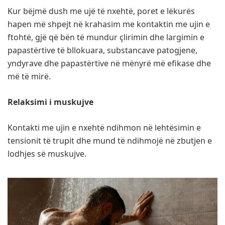
Kur bëjmë dush me ujë të nxehtë, poret e lëkurës
hapen më shpejt në krahasim me kontaktin me ujin e
ftohtë, gjë që bën të mundur çlirimin dhe largimin e
papastërtive të bllokuara, substancave patogjene,
yndyrave dhe papastërtive në mënyrë më efikase dhe
më të mirë.
Relaksimi i muskujve
Kontakti me ujin e nxehtë ndihmon në lehtësimin e
tensionit të trupit dhe mund të ndihmojë në zbutjen e
lodhjes së muskujve.