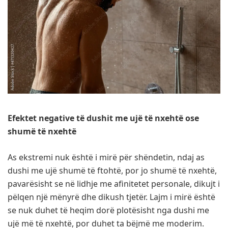
Efektet negative të dushit me ujë të nxehtë ose
shumë të nxehtë
As ekstremi nuk është i mirë për shëndetin, ndaj as
dushi me ujë shumë të ftohtë, por jo shumë të nxehtë,
pavarësisht se në lidhje me afinitetet personale, dikujt i
pëlqen një mënyrë dhe dikush tjetër. Lajm i mirë është
se nuk duhet të heqim dorë plotësisht nga dushi me
ujë më të nxehtë, por duhet ta bëjmë me moderim.