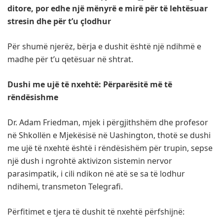
ditore, por edhe një mënyrë e mirë për të lehtësuar
stresin dhe për t’u çlodhur
Për shumë njerëz, bërja e dushit është një ndihmë e
madhe për t’u qetësuar në shtrat.
Dushi me ujë të nxehtë: Përparësitë më të
rëndësishme
Dr. Adam Friedman, mjek i përgjithshëm dhe profesor
në Shkollën e Mjekësisë në Uashington, thotë se dushi
me ujë të nxehtë është i rëndësishëm për trupin, sepse
një dush i ngrohtë aktivizon sistemin nervor
parasimpatik, i cili ndikon në atë se sa të lodhur
ndihemi, transmeton Telegrafi.
Përfitimet e tjera të dushit të nxehtë përfshijnë: