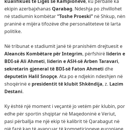
kualifikues të Ligës së Kampionëve
, ku përballë ka
ekipin azerbajxhanas
Qarabag
. Ndeshja po zhvillohet
në stadiumin kombëtar
“Toshe Proeski”
në Shkup, nën
praninë e mijëra tifozëve dhe personaliteteve të larta
politike.
Në tribunat e stadiumit janë të pranishëm drejtuesit e
Aleancës Kombëtare për Integrim
, përfshirë
liderin e
BDI-së Ali Ahmeti
,
liderin e ASH-së Arben Taravari
,
sekretarin gjeneral të BDI-së Faton Ahmeti
dhe
deputetin Halil Snopçe
. Ata po e ndjekin ndeshjen në
shoqërinë e
presidentit të klubit Shkëndija
, z.
Lazim
Destani
.
Ky është një moment i veçantë jo vetëm për klubin, por
edhe për sportin shqiptar në Maqedoninë e Veriut,
pasi përballja me një ekip të kalibrit të Qarabagut në
një fazë kaq të avancuar të kompeticioneve europiane,