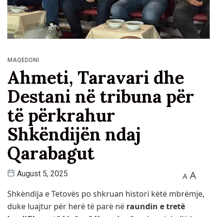
MAQEDONI
Ahmeti, Taravari dhe
Destani në tribuna për
të përkrahur
Shkëndijën ndaj
Qarabagut
A
August 5, 2025
A
Shkëndija e Tetovës po shkruan histori këtë mbrëmje,
duke luajtur për herë të parë në
raundin e tretë