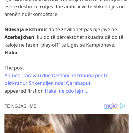
është dëshmi e rritjes dhe ambicieve të Shkëndijës në
arenën ndërkombëtare.
Ndeshja e kthimit
do të zhvillohet pas një jave në
Azerbajxhan
, ku do të përcaktohet skuadra që do të
kalojë në fazën “play-off” të Ligës së Kampionëve.
Flaka
The post
Ahmeti, Taravari dhe Destani në tribuna për të
përkrahur Shkëndijën ndaj Qarabagut
appeared first on
Flaka, në çdo lajm…
.