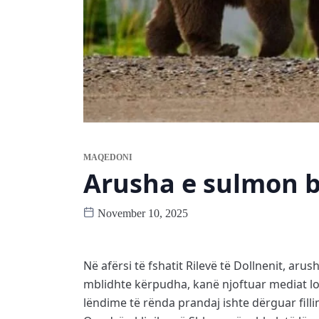
MAQEDONI
Arusha e sulmon b
November 10, 2025
Në afërsi të fshatit Rilevë të Dollnenit, aru
mblidhte kërpudha, kanë njoftuar mediat lok
lëndime të rënda prandaj ishte dërguar fillimi