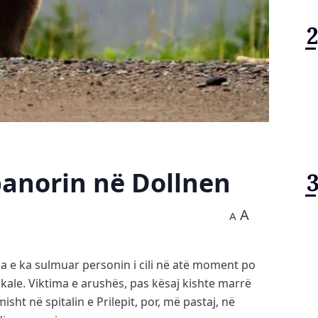
anorin në Dollnen
A
A
sha e ka sulmuar personin i cili në atë moment po
ale. Viktima e arushës, pas kësaj kishte marrë
sht në spitalin e Prilepit, por, më pastaj, në