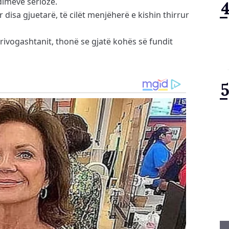
dimeve serioze.
r disa gjuetarë, të cilët menjëherë e kishin thirrur
Krivogashtanit, thonë se gjatë kohës së fundit