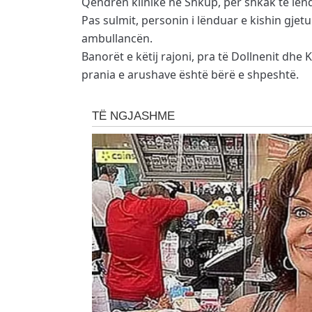
Qendrën klinike në Shkup, për shkak të lën
Pas sulmit, personin i lënduar e kishin gjetu
ambullancën.
Banorët e këtij rajoni, pra të Dollnenit dhe 
prania e arushave është bërë e shpeshtë.