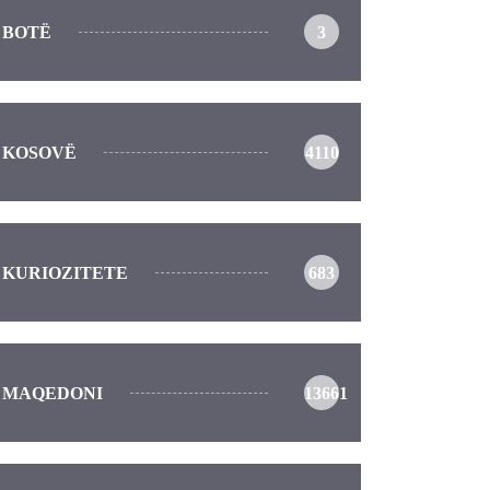
BOTË
3
KOSOVË
4110
KURIOZITETE
683
MAQEDONI
13661