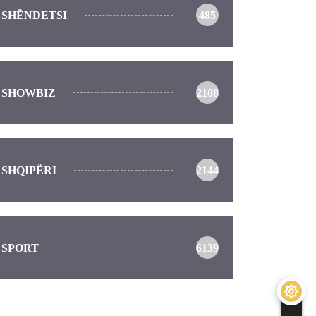
SHËNDETSI
485
SHOWBIZ
2108
SHQIPËRI
2144
SPORT
6139