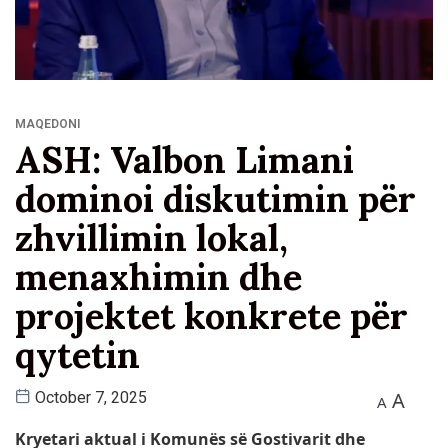
MAQEDONI
ASH: Valbon Limani
dominoi diskutimin për
zhvillimin lokal,
menaxhimin dhe
projektet konkrete për
qytetin
A
October 7, 2025
A
Kryetari aktual i Komunës së Gostivarit dhe