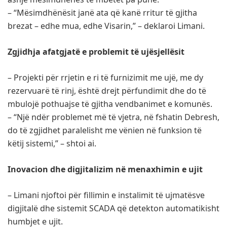
– “Mësimdhënësit janë ata që kanë rritur të gjitha
brezat – edhe mua, edhe Visarin,” – deklaroi Limani.
Zgjidhja afatgjatë e problemit të ujësjellësit
– Projekti për rrjetin e ri të furnizimit me ujë, me dy
rezervuarë të rinj, është drejt përfundimit dhe do të
mbulojë pothuajse të gjitha vendbanimet e komunës.
– “Një ndër problemet më të vjetra, në fshatin Debresh,
do të zgjidhet paralelisht me vënien në funksion të
këtij sistemi,” – shtoi ai.
Inovacion dhe digjitalizim në menaxhimin e ujit
– Limani njoftoi për fillimin e instalimit të ujmatësve
digjitalë dhe sistemit SCADA që detekton automatikisht
humbjet e ujit.