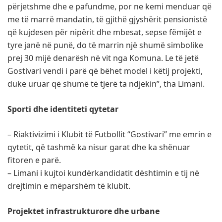
përjetshme dhe e pafundme, por ne kemi menduar që
me të marrë mandatin, të gjithë gjyshërit pensionistë
që kujdesen për nipërit dhe mbesat, sepse fëmijët e
tyre janë në punë, do të marrin një shumë simbolike
prej 30 mijë denarësh në vit nga Komuna. Le të jetë
Gostivari vendi i parë që bëhet model i këtij projekti,
duke uruar që shumë të tjerë ta ndjekin”, tha Limani.
Sporti dhe identiteti qytetar
– Riaktivizimi i Klubit të Futbollit “Gostivari” me emrin e
qytetit, që tashmë ka nisur garat dhe ka shënuar
fitoren e parë.
– Limani i kujtoi kundërkandidatit dështimin e tij në
drejtimin e mëparshëm të klubit.
Projektet infrastrukturore dhe urbane