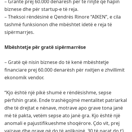
– Grante prej 60.000 denarësh për të rinjtë që hapin
biznese dhe për startup-e të reja.
– Theksoi rëndësinë e Qendrës Rinore “AIKEN”, e cila
tashmë funksionon dhe mbështet idetë e reja të
sipërmarrjes.
Mbështetje për gratë sipërmarrëse
– Gratë që nisin biznese do të kenë mbështetje
financiare prej 60.000 denarësh për nxitjen e zhvillimit
ekonomik vendor.
“Kjo është një pikë shumë e rëndësishme, sepse
përfshin gratë. Ende trashëgojmë mentalitet patriarkal
dhe të drejtat e nënave, motrave apo grave tona janë
më të pakta, vetëm sepse ato janë gra. Kjo është një
anomali e pajustifikueshme shoqërore. Çdo vit, prej
vajzave dhe grave që do të aplikojnë, 30 të parat do t’i