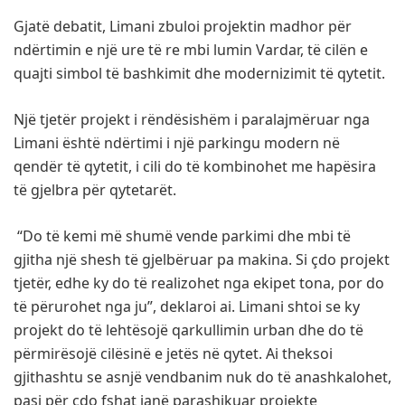
Gjatë debatit, Limani zbuloi projektin madhor për
ndërtimin e një ure të re mbi lumin Vardar, të cilën e
quajti simbol të bashkimit dhe modernizimit të qytetit.
Një tjetër projekt i rëndësishëm i paralajmëruar nga
Limani është ndërtimi i një parkingu modern në
qendër të qytetit, i cili do të kombinohet me hapësira
të gjelbra për qytetarët.
“Do të kemi më shumë vende parkimi dhe mbi të
gjitha një shesh të gjelbëruar pa makina. Si çdo projekt
tjetër, edhe ky do të realizohet nga ekipet tona, por do
të përurohet nga ju”, deklaroi ai. Limani shtoi se ky
projekt do të lehtësojë qarkullimin urban dhe do të
përmirësojë cilësinë e jetës në qytet. Ai theksoi
gjithashtu se asnjë vendbanim nuk do të anashkalohet,
pasi për çdo fshat janë parashikuar projekte