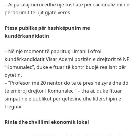
– Ai paralajmëroi edhe një fushatë për racionalizimin e
përdorimit të ujit gjatë verës.
Ftesa publike për bashkëpunim me
kundërkandidatin
– Në një moment të papritur, Limani i ofroi
kundërkandidatit Visar Ademi pozitën e drejtorit të NP
“Komunalec”, duke e ftuar të kontribuojë realisht për
qytetin.
– “Profesor, më 20 nëntor do të të pres në zyrë dhe do
të emëroj drejtor i Komunalec,” – tha ai, duke fituar
simpatinë e publikut për qetësinë dhe lidershipin e
treguar.
Rinia dhe zhvillimi ekonomik lokal