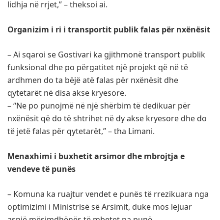
lidhja në rrjet,” – theksoi ai.
Organizim i ri i transportit publik falas për nxënësit
– Ai sqaroi se Gostivari ka gjithmonë transport publik
funksional dhe po përgatitet një projekt që në të
ardhmen do ta bëjë atë falas për nxënësit dhe
qytetarët në disa akse kryesore.
– “Ne po punojmë në një shërbim të dedikuar për
nxënësit që do të shtrihet në dy akse kryesore dhe do
të jetë falas për qytetarët,” – tha Limani.
Menaxhimi i buxhetit arsimor dhe mbrojtja e
vendeve të punës
– Komuna ka ruajtur vendet e punës të rrezikuara nga
optimizimi i Ministrisë së Arsimit, duke mos lejuar
asnjë mësimdhënës të mbetet pa punë.