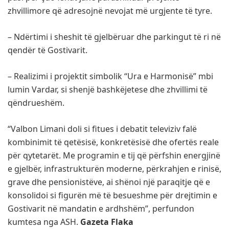
zhvillimore që adresojnë nevojat më urgjente të tyre.
– Ndërtimi i sheshit të gjelbëruar dhe parkingut të ri në
qendër të Gostivarit.
– Realizimi i projektit simbolik “Ura e Harmonisë” mbi
lumin Vardar, si shenjë bashkëjetese dhe zhvillimi të
qëndrueshëm.
“Valbon Limani doli si fitues i debatit televiziv falë
kombinimit të qetësisë, konkretësisë dhe ofertës reale
për qytetarët. Me programin e tij që përfshin energjinë
e gjelbër, infrastrukturën moderne, përkrahjen e rinisë,
grave dhe pensionistëve, ai shënoi një paraqitje që e
konsolidoi si figurën më të besueshme për drejtimin e
Gostivarit në mandatin e ardhshëm”, perfundon
kumtesa nga ASH.
Gazeta Flaka