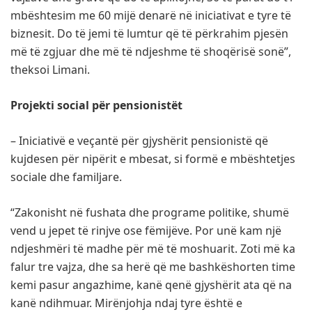
mbështesim me 60 mijë denarë në iniciativat e tyre të
biznesit. Do të jemi të lumtur që të përkrahim pjesën
më të zgjuar dhe më të ndjeshme të shoqërisë sonë”,
theksoi Limani.
Projekti social për pensionistët
– Iniciativë e veçantë për gjyshërit pensionistë që
kujdesen për nipërit e mbesat, si formë e mbështetjes
sociale dhe familjare.
“Zakonisht në fushata dhe programe politike, shumë
vend u jepet të rinjve ose fëmijëve. Por unë kam një
ndjeshmëri të madhe për më të moshuarit. Zoti më ka
falur tre vajza, dhe sa herë që me bashkëshorten time
kemi pasur angazhime, kanë qenë gjyshërit ata që na
kanë ndihmuar. Mirënjohja ndaj tyre është e