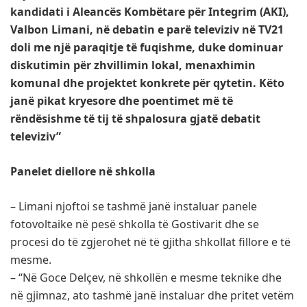
kandidati i Aleancës Kombëtare për Integrim (AKI),
Valbon Limani, në debatin e parë televiziv në TV21
doli me një paraqitje të fuqishme, duke dominuar
diskutimin për zhvillimin lokal, menaxhimin
komunal dhe projektet konkrete për qytetin. Këto
janë pikat kryesore dhe poentimet më të
rëndësishme të tij të shpalosura gjatë debatit
televiziv”
Panelet diellore në shkolla
– Limani njoftoi se tashmë janë instaluar panele
fotovoltaike në pesë shkolla të Gostivarit dhe se
procesi do të zgjerohet në të gjitha shkollat fillore e të
mesme.
– “Në Goce Delçev, në shkollën e mesme teknike dhe
në gjimnaz, ato tashmë janë instaluar dhe pritet vetëm