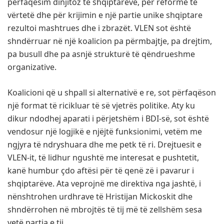
përfaqësim dinjitoz të shqiptarëve, për reformë të
vërtetë dhe për krijimin e një partie unike shqiptare
rezultoi mashtrues dhe i zbrazët. VLEN sot është
shndërruar në një koalicion pa përmbajtje, pa drejtim,
pa busull dhe pa asnjë strukturë të qëndrueshme
organizative.
Koalicioni që u shpall si alternativë e re, sot përfaqëson
një format të ricikluar të së vjetrës politike. Aty ku
dikur ndodhej aparati i përjetshëm i BDI-së, sot është
vendosur një logjikë e njëjtë funksionimi, vetëm me
ngjyra të ndryshuara dhe me petk të ri. Drejtuesit e
VLEN-it, të lidhur ngushtë me interesat e pushtetit,
kanë humbur çdo aftësi për të qenë zë i pavarur i
shqiptarëve. Ata veprojnë me direktiva nga jashtë, i
nënshtrohen urdhrave të Hristijan Mickoskit dhe
shndërrohen në mbrojtës të tij më të zellshëm sesa
vetë partia e tij.