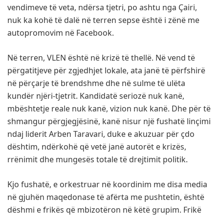
vendimeve të veta, ndërsa tjetri, po ashtu nga Çairi,
nuk ka kohë të dalë në terren sepse është i zënë me
autopromovim në Facebook.
Në terren, VLEN është në krizë të thellë. Në vend të
përgatitjeve për zgjedhjet lokale, ata janë të përfshirë
në përçarje të brendshme dhe në sulme të ulëta
kundër njëri-tjetrit. Kandidatë seriozë nuk kanë,
mbështetje reale nuk kanë, vizion nuk kanë. Dhe për të
shmangur përgjegjësinë, kanë nisur një fushatë linçimi
ndaj liderit Arben Taravari, duke e akuzuar për çdo
dështim, ndërkohë që vetë janë autorët e krizës,
rrënimit dhe mungesës totale të drejtimit politik.
Kjo fushatë, e orkestruar në koordinim me disa media
në gjuhën maqedonase të afërta me pushtetin, është
dëshmi e frikës që mbizotëron në këtë grupim. Frikë