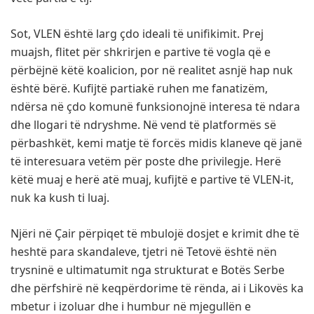
Sot, VLEN është larg çdo ideali të unifikimit. Prej
muajsh, flitet për shkrirjen e partive të vogla që e
përbëjnë këtë koalicion, por në realitet asnjë hap nuk
është bërë. Kufijtë partiakë ruhen me fanatizëm,
ndërsa në çdo komunë funksionojnë interesa të ndara
dhe llogari të ndryshme. Në vend të platformës së
përbashkët, kemi matje të forcës midis klaneve që janë
të interesuara vetëm për poste dhe privilegje. Herë
këtë muaj e herë atë muaj, kufijtë e partive të VLEN-it,
nuk ka kush ti luaj.
Njëri në Çair përpiqet të mbulojë dosjet e krimit dhe të
heshtë para skandaleve, tjetri në Tetovë është nën
trysninë e ultimatumit nga strukturat e Botës Serbe
dhe përfshirë në keqpërdorime të rënda, ai i Likovës ka
mbetur i izoluar dhe i humbur në mjegullën e