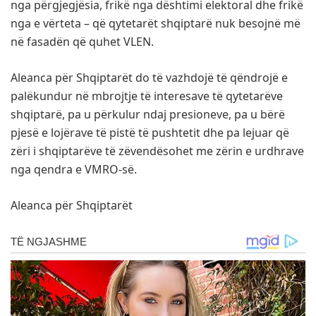
nga përgjegjësia, frikë nga dështimi elektoral dhe frikë
nga e vërteta – që qytetarët shqiptarë nuk besojnë më
në fasadën që quhet VLEN.
Aleanca për Shqiptarët do të vazhdojë të qëndrojë e
palëkundur në mbrojtje të interesave të qytetarëve
shqiptarë, pa u përkulur ndaj presioneve, pa u bërë
pjesë e lojërave të pistë të pushtetit dhe pa lejuar që
zëri i shqiptarëve të zëvendësohet me zërin e urdhrave
nga qendra e VMRO-së.
Aleanca për Shqiptarët