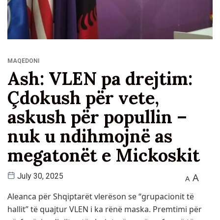
MAQEDONI
Ash: VLEN pa drejtim:
Çdokush për vete,
askush për popullin –
nuk u ndihmojnë as
megatonët e Mickoskit
A
July 30, 2025
A
Aleanca për Shqiptarët vlerëson se “grupacionit të
hallit” të quajtur VLEN i ka rënë maska. Premtimi për