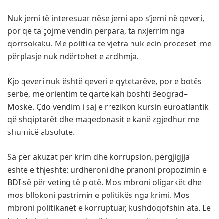
Nuk jemi të interesuar nëse jemi apo s’jemi në qeveri,
por që ta çojmë vendin përpara, ta nxjerrim nga
qorrsokaku. Me politika të vjetra nuk ecin proceset, me
përplasje nuk ndërtohet e ardhmja.
Kjo qeveri nuk është qeveri e qytetarëve, por e botës
serbe, me orientim të qartë kah boshti Beograd–
Moskë. Çdo vendim i saj e rrezikon kursin euroatlantik
që shqiptarët dhe maqedonasit e kanë zgjedhur me
shumicë absolute.
Sa për akuzat për krim dhe korrupsion, përgjigjja
është e thjeshtë: urdhëroni dhe pranoni propozimin e
BDI-së për veting të plotë. Mos mbroni oligarkët dhe
mos bllokoni pastrimin e politikës nga krimi. Mos
mbroni politikanët e korruptuar, kushdoqofshin ata. Le