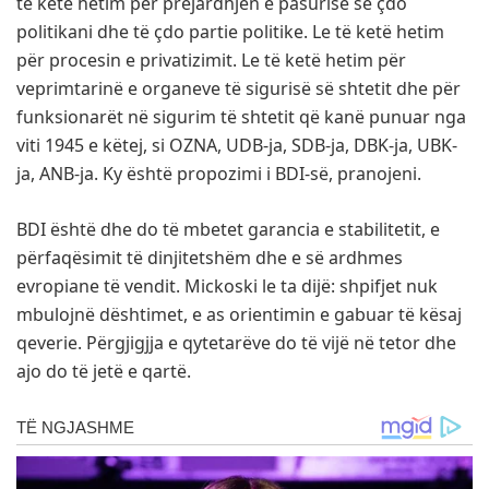
të ketë hetim për prejardhjen e pasurisë së çdo
politikani dhe të çdo partie politike. Le të ketë hetim
për procesin e privatizimit. Le të ketë hetim për
veprimtarinë e organeve të sigurisë së shtetit dhe për
funksionarët në sigurim të shtetit që kanë punuar nga
viti 1945 e këtej, si OZNA, UDB-ja, SDB-ja, DBK-ja, UBK-
ja, ANB-ja. Ky është propozimi i BDI-së, pranojeni.
BDI është dhe do të mbetet garancia e stabilitetit, e
përfaqësimit të dinjitetshëm dhe e së ardhmes
evropiane të vendit. Mickoski le ta dijë: shpifjet nuk
mbulojnë dështimet, e as orientimin e gabuar të kësaj
qeverie. Përgjigjja e qytetarëve do të vijë në tetor dhe
ajo do të jetë e qartë.