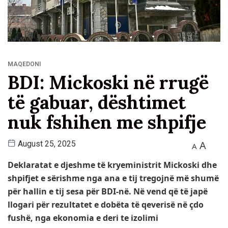
MAQEDONI
BDI: Mickoski në rrugë
të gabuar, dështimet
nuk fshihen me shpifje
A
August 25, 2025
A
Deklaratat e djeshme të kryeministrit Mickoski dhe
shpifjet e sërishme nga ana e tij tregojnë më shumë
për hallin e tij sesa për BDI-në. Në vend që të japë
llogari për rezultatet e dobëta të qeverisë në çdo
fushë, nga ekonomia e deri te izolimi