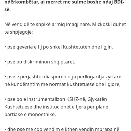
ndërkombëtar, ai merret me sulme boshe ndaj BDI-
së.
Në vend që të shpikë armiq imagjinarë, Mickoski duhet
të shpjegojë:
• pse qeveria e tij po shkel Kushtetutën dhe ligjin,
• pse po diskriminon shqiptarët,
• pse e përjashtoi diasporën nga përllogaritja zyrtare
në kundërshtim me normat kushtetuese dhe ligjore,
• pse po e instrumentalizon KSHZ-në, Gjykatën
Kushtetuese dhe institucionet e tjera për plane
partiake e monoetnike,
• dhe pse me çdo vendim e kthen vendin mbrapa në