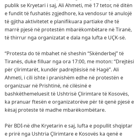
publik se Kryetari i saj, Ali Ahmeti, më 17 tetor, në ditën
e fundit të fushatës zgjedhore, ka vendosur të anulojë
të gjitha aktivitetet e planifikuara partiake dhe të
marrë pjesë në protestën mbarëkombëtare në Tiranë,
të thirrur nga organizatat e dala nga lufta e UÇK-së.
“Protesta do të mbahet në sheshin “Skënderbej” të
Tiranës, duke filluar nga ora 17:00, me moton: “Drejtësi
për çlirimtarët, kundër padrejtësisë në Hagë”. Ali
Ahmeti, i cili ishte i pranishëm edhe në protestën e
organizuar në Prishtinë, në cilësinë e
bashkëthemeluesit të Ushtrisë Çlirimtare të Kosovës,
ka pranuar ftesën e organizatorëve për të qenë pjesë e
kësaj proteste të madhe mbarëkombëtare.
Për BDI-në dhe Kryetarin e saj, lufta e popullit shqiptar
e prirë nga Ushtria Çlirimtare e Kosovës ka qenë e