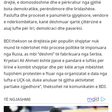
drejtë, e domosdoshme dhe e përkrahur nga gjithë
bota demokratike, perëndimore dhe liridashëse.
Paslufta dhe proceset e panumërta gjyqësore, vendore
e ndërkombëtare, kanë dëshmuar qartë çiltërsinë e
asaj lufte për liri, demokraci dhe pavarësi.
BDI thekson se drejtësia për popullin shqiptar nuk
mund të ndërtohet mbi procese politike të imponuara
nga Rusia, as mbi “dëshmi” të fabrikuara nga Serbia.
Kryetari Ali Ahmeti është pjesë e pandarë e luftës për
lirinë e kombit shqiptar dhe për këtë arsye mbështet
fuqishëm protestën e ftuar nga organizatat e dala nga
lufta e UÇK-së, duke anuluar të gjitha aktivitetet
partiake zgjedhore”, theksohet në komunikatën e BDI.