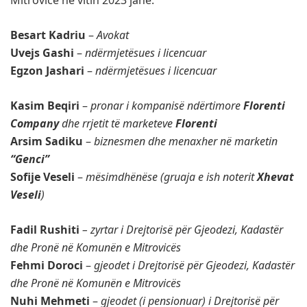
Mitrovicë në vitin 2023 janë:
Besart Kadriu
–
Avokat
Uvejs Gashi
–
ndërmjetësues i licencuar
Egzon Jashari
–
ndërmjetësues i licencuar
Kasim Beqiri
–
pronar i kompanisë ndërtimore
Florenti
Company
dhe rrjetit të marketeve
Florenti
Arsim Sadiku
–
biznesmen dhe menaxher në marketin
“Genci”
Sofije Veseli
–
mësimdhënëse (gruaja e ish noterit
Xhevat
Veseli
)
Fadil Rushiti
– zyrtar i Drejtorisë për Gjeodezi, Kadastër
dhe Pronë në Komunën e Mitrovicës
Fehmi Doroci
–
gjeodet i Drejtorisë për Gjeodezi, Kadastër
dhe Pronë në Komunën e Mitrovicës
Nuhi Mehmeti
–
gjeodet (i pensionuar) i Drejtorisë për