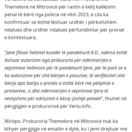
Themelore në Mitrovicë për rastin e këtij kallëzimi
penal të bërë nga policia në vitin 2023, e cila ka
konfirmuar se është lëshuar urdhër i përkohshëm
ndalues dhe urdhër ndalues përfundimtar për pronat
e kontestuara.
“
Janë filluar hetimet kundër të pandehurit A.D., ndërsa është
lëshuar autorizim nga prokuroria për ndërmarrjen e
veprimeve hetimore për të pandehurit tjerë, për të parë se a
ka autorizime për shit-blerjen e pasurive, të verifikohet shit-
blerja apo bartja e pronës a është bërë me pëlqimin e
pronarëve, si dhe ndërmarrjen e veprimeve tjera të
nevojshme për ndriçimin e kësaj çështje penale
”, thuhet në
përgjigjen e prokurorisë për Veriu.info.
Mirëpo, Prokuroria Themelore në Mitrovicë nuk ka
kthyer përgjigje në emailin e dytë, ku i jemi drejtuar me