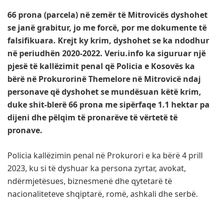
66 prona (parcela) në zemër të Mitrovicës dyshohet
se janë grabitur, jo me forcë, por me dokumente të
falsifikuara. Krejt ky krim, dyshohet se ka ndodhur
në periudhën 2020-2022. Veriu.info ka siguruar një
pjesë të kallëzimit penal që Policia e Kosovës ka
bërë në Prokurorinë Themelore në Mitrovicë ndaj
personave që dyshohet se mundësuan këtë krim,
duke shit-blerë 66 prona me sipërfaqe 1.1 hektar pa
dijeni dhe pëlqim të pronarëve të vërtetë të
pronave.
Policia kallëzimin penal në Prokurori e ka bërë 4 prill
2023, ku si të dyshuar ka persona zyrtar, avokat,
ndërmjetësues, biznesmenë dhe qytetarë të
nacionaliteteve shqiptarë, romë, ashkali dhe serbë.