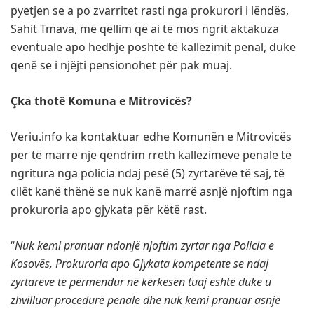
pyetjen se a po zvarritet rasti nga prokurori i lëndës,
Sahit Tmava, më qëllim që ai të mos ngrit aktakuza
eventuale apo hedhje poshtë të kallëzimit penal, duke
qenë se i njëjti pensionohet për pak muaj.
Çka thotë Komuna e Mitrovicës?
Veriu.info ka kontaktuar edhe Komunën e Mitrovicës
për të marrë një qëndrim rreth kallëzimeve penale të
ngritura nga policia ndaj pesë (5) zyrtarëve të saj, të
cilët kanë thënë se nuk kanë marrë asnjë njoftim nga
prokuroria apo gjykata për këtë rast.
“
Nuk kemi pranuar ndonjë njoftim zyrtar nga Policia e
Kosovës, Prokuroria apo Gjykata kompetente se ndaj
zyrtarëve të përmendur në kërkesën tuaj është duke u
zhvilluar procedurë penale dhe nuk kemi pranuar asnjë