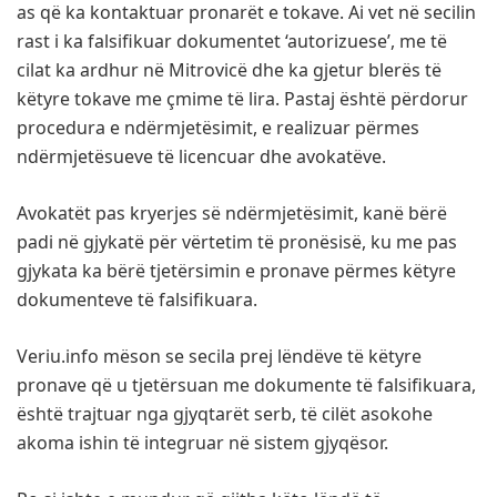
as që ka kontaktuar pronarët e tokave. Ai vet në secilin
rast i ka falsifikuar dokumentet ‘autorizuese’, me të
cilat ka ardhur në Mitrovicë dhe ka gjetur blerës të
këtyre tokave me çmime të lira. Pastaj është përdorur
procedura e ndërmjetësimit, e realizuar përmes
ndërmjetësueve të licencuar dhe avokatëve.
Avokatët pas kryerjes së ndërmjetësimit, kanë bërë
padi në gjykatë për vërtetim të pronësisë, ku me pas
gjykata ka bërë tjetërsimin e pronave përmes këtyre
dokumenteve të falsifikuara.
Veriu.info mëson se secila prej lëndëve të këtyre
pronave që u tjetërsuan me dokumente të falsifikuara,
është trajtuar nga gjyqtarët serb, të cilët asokohe
akoma ishin të integruar në sistem gjyqësor.