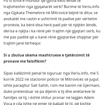
Po si ishte e mundur që gjitha këto lëndë të
trajtoheshin nga gjyqatarët serb? Burime të Veriu.info
nga Gjykata Themelore në Mitrovicë bëjnë të ditur, se
avokatët me rastin e ushtrimit të padive për vërtetim
pronësie, ka bërë disa herë padi për të njëjtën lëndë,
derisa e njëjta i ka rënë për trajtim një gjyqtari serb, ku
më pas paditë që u kanë rënë gjyqtarëve shqiptar për
trajtim janë tërhequr.
Si u zbulua skema mashtruese e tjetërsimit të
pronave me falsifikim?
Sipas kallëzimit penal të siguruar nga Veriu.info, më 5
korrik 2022 në stacionin policor të Mitrovicës së jugut
ishte paraqitur Sait Sahiti, rom me banim në Gjermani,
duke pretenduar se pa dijenin e tij dhe anëtarëve të
familjes së tij, i është shitur pronar në lagjjen Adem
Voca e cila ishte në emër të babait të tij, që kishte