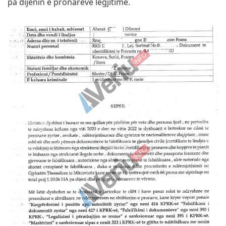
pa dijenin e pronarëve legjitimë.