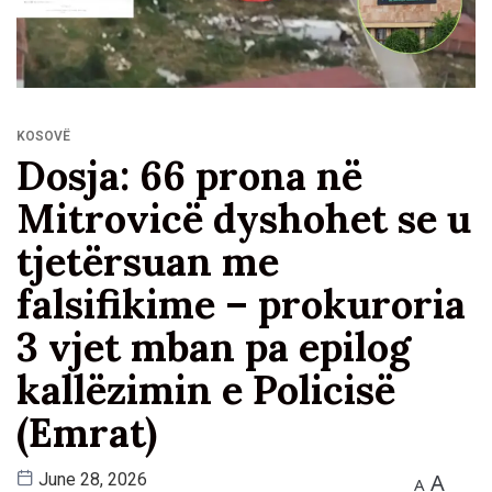
KOSOVË
Dosja: 66 prona në
Mitrovicë dyshohet se u
tjetërsuan me
falsifikime – prokuroria
3 vjet mban pa epilog
kallëzimin e Policisë
(Emrat)
A
June 28, 2026
A