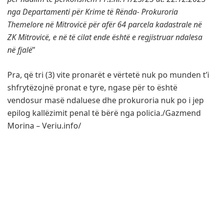
nga Departamenti për Krime të Rënda- Prokuroria
Themelore në Mitrovicë për afër 64 parcela kadastrale në
ZK Mitrovicë, e në të cilat ende është e regjistruar ndalesa
në fjalë
”
Pra, që tri (3) vite pronarët e vërtetë nuk po munden t’i
shfrytëzojnë pronat e tyre, ngase për to është
vendosur masë ndaluese dhe prokuroria nuk po i jep
epilog kallëzimit penal të bërë nga policia./Gazmend
Morina – Veriu.info/