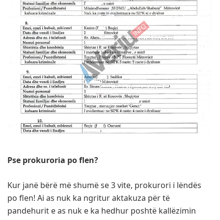
Pse prokuroria po flen?
Kur janë bërë më shumë se 3 vite, prokurori i lëndës
po flen! Ai as nuk ka ngritur aktakuza për të
pandehurit e as nuk e ka hedhur poshtë kallëzimin