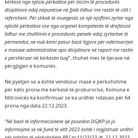
kërkesë nga njësia përkatëse për inicim të procedurës
disiplinore ndaj nëpunësve në fjalë lidhur me rastin të cilit i
referoheni. Për shkak të mungesës së një njoftimi zyrtar nga
njësitë përkatëse ose nga organet kompetente të drejtësisë
lidhur me zhvillimin e procedurës penale ndaj zyrtarëve të
përmendur, ne nuk kemi pasur bazë ligjore për ndërmarrjen
e masave administrative apo disiplinore në raport me rastin
e përshkruar në kërkesën tuaj
”, thuhet mes të tjerave në
përgjigjen e komunës.
Në pyetjen se a është vendosur masë e përkohshme
për këto prona me kërkesë të prokurorisë, Komuna e
Mitrovicës ka konfirmuar se ka urdhër ndalues për 64
prona nga data 22.12.2023.
“
Në bazë të informacioneve që posedon DGJKP-ja ju
informojmë se në fund të vitit 2023 është i regjistruar urdhri
për ndalim të përkohshëm PP.I.nr.11/23/23 dt. 22.12.2023