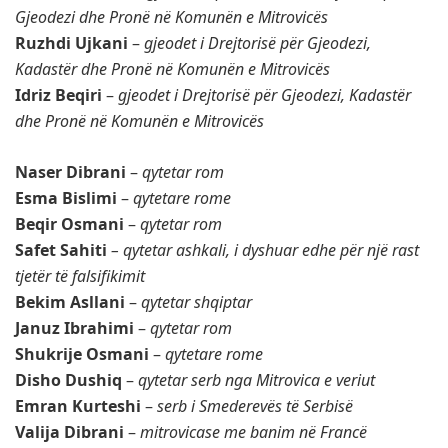
Gjeodezi dhe Pronë në Komunën e Mitrovicës
Ruzhdi Ujkani
–
gjeodet i Drejtorisë për Gjeodezi,
Kadastër dhe Pronë në Komunën e Mitrovicës
Idriz Beqiri
–
gjeodet i Drejtorisë për Gjeodezi, Kadastër
dhe Pronë në Komunën e Mitrovicës
Naser Dibrani
–
qytetar rom
Esma Bislimi
–
qytetare rome
Beqir Osmani
–
qytetar rom
Safet Sahiti
– qytetar ashkali, i dyshuar edhe për një rast
tjetër të falsifikimit
Bekim Asllani
–
qytetar shqiptar
Januz Ibrahimi
–
qytetar rom
Shukrije Osmani
–
qytetare rome
Disho Dushiq
–
qytetar serb nga Mitrovica e veriut
Emran Kurteshi
–
serb i Smederevës të Serbisë
Valija Dibrani
–
mitrovicase me banim në Francë