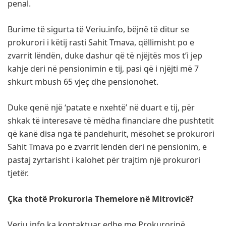
penal.
Burime të sigurta të Veriu.info, bëjnë të ditur se
prokurori i këtij rasti Sahit Tmava, qëllimisht po e
zvarrit lëndën, duke dashur që të njëjtës mos t’i jep
kahje deri në pensionimin e tij, pasi që i njëjti më 7
shkurt mbush 65 vjeç dhe pensionohet.
Duke qenë një ‘patate e nxehtë’ në duart e tij, për
shkak të interesave të mëdha financiare dhe pushtetit
që kanë disa nga të pandehurit, mësohet se prokurori
Sahit Tmava po e zvarrit lëndën deri në pensionim, e
pastaj zyrtarisht i kalohet për trajtim një prokurori
tjetër.
Çka thotë Prokuroria Themelore në Mitrovicë?
Veriu.info ka kontaktuar edhe me Prokurorinë