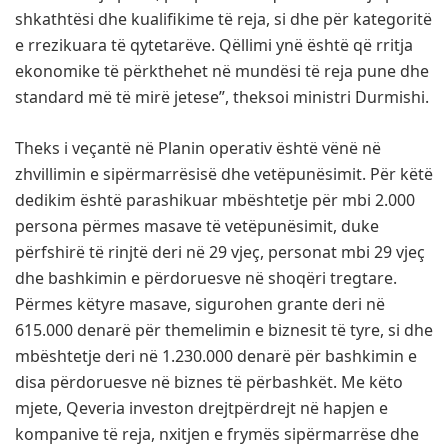
shkathtësi dhe kualifikime të reja, si dhe për kategoritë
e rrezikuara të qytetarëve. Qëllimi ynë është që rritja
ekonomike të përkthehet në mundësi të reja pune dhe
standard më të mirë jetese”, theksoi ministri Durmishi.
Theks i veçantë në Planin operativ është vënë në
zhvillimin e sipërmarrësisë dhe vetëpunësimit. Për këtë
dedikim është parashikuar mbështetje për mbi 2.000
persona përmes masave të vetëpunësimit, duke
përfshirë të rinjtë deri në 29 vjeç, personat mbi 29 vjeç
dhe bashkimin e përdoruesve në shoqëri tregtare.
Përmes këtyre masave, sigurohen grante deri në
615.000 denarë për themelimin e biznesit të tyre, si dhe
mbështetje deri në 1.230.000 denarë për bashkimin e
disa përdoruesve në biznes të përbashkët. Me këto
mjete, Qeveria investon drejtpërdrejt në hapjen e
kompanive të reja, nxitjen e frymës sipërmarrëse dhe