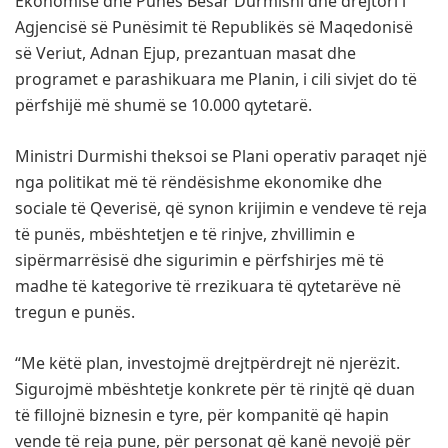
Ekonomisë dhe Punës Besar Durmishi dhe drejtori i
Agjencisë së Punësimit të Republikës së Maqedonisë
së Veriut, Adnan Ejup, prezantuan masat dhe
programet e parashikuara me Planin, i cili sivjet do të
përfshijë më shumë se 10.000 qytetarë.
Ministri Durmishi theksoi se Plani operativ paraqet një
nga politikat më të rëndësishme ekonomike dhe
sociale të Qeverisë, që synon krijimin e vendeve të reja
të punës, mbështetjen e të rinjve, zhvillimin e
sipërmarrësisë dhe sigurimin e përfshirjes më të
madhe të kategorive të rrezikuara të qytetarëve në
tregun e punës.
“Me këtë plan, investojmë drejtpërdrejt në njerëzit.
Sigurojmë mbështetje konkrete për të rinjtë që duan
të fillojnë biznesin e tyre, për kompanitë që hapin
vende të reja pune, për personat që kanë nevojë për