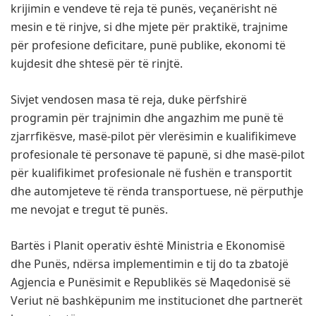
krijimin e vendeve të reja të punës, veçanërisht në
mesin e të rinjve, si dhe mjete për praktikë, trajnime
për profesione deficitare, punë publike, ekonomi të
kujdesit dhe shtesë për të rinjtë.
Sivjet vendosen masa të reja, duke përfshirë
programin për trajnimin dhe angazhim me punë të
zjarrfikësve, masë-pilot për vlerësimin e kualifikimeve
profesionale të personave të papunë, si dhe masë-pilot
për kualifikimet profesionale në fushën e transportit
dhe automjeteve të rënda transportuese, në përputhje
me nevojat e tregut të punës.
Bartës i Planit operativ është Ministria e Ekonomisë
dhe Punës, ndërsa implementimin e tij do ta zbatojë
Agjencia e Punësimit e Republikës së Maqedonisë së
Veriut në bashkëpunim me institucionet dhe partnerët