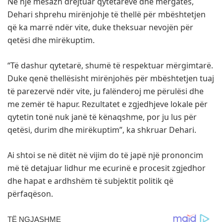
Në një mesazh drejtuar qytetarëve dhe mërgatës,
Dehari shprehu mirënjohje të thellë për mbështetjen
që ka marrë ndër vite, duke theksuar nevojën për
qetësi dhe mirëkuptim.
“Të dashur qytetarë, shumë të respektuar mërgimtarë.
Duke qenë thellësisht mirënjohës për mbështetjen tuaj
të parezervë ndër vite, ju falënderoj me përulësi dhe
me zemër të hapur. Rezultatet e zgjedhjeve lokale për
qytetin tonë nuk janë të kënaqshme, por ju lus për
qetësi, durim dhe mirëkuptim”, ka shkruar Dehari.
Ai shtoi se në ditët në vijim do të japë një prononcim
më të detajuar lidhur me ecurinë e procesit zgjedhor
dhe hapat e ardhshëm të subjektit politik që
përfaqëson.