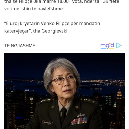
tha se Filipçe 0ka marrë 18.001 vota, ndërsa 139 fletë
votime ishin të pavlefshme.
“E uroj kryetarin Venko Filipçe për mandatin
katërvjeçar”, tha Georgievski.