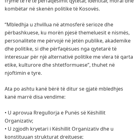
frymë të re të përfaqësimit qytetar, identitar, moral dhe
kombëtar në skenën politike të Kosovës.
“Mbledhja u zhvillua në atmosferë serioze dhe
përbashkuese, ku morën pjesë themeluesit e nismës,
personalitete me përvojë në jetën publike, akademike
dhe politike, si dhe përfaqësues nga qytetarë të
interesuar për një alternativë politike me vlera të qarta
etike, kulturore dhe shtetformuese”, thuhet në
njoftimin e tyre.
Ata po ashtu kanë bërë të ditur se gjatë mbledhjes
kanë marrë disa vendime:
• U aprovua Rregullorja e Punës së Këshillit
Organizativ;
• U zgjodh kryetari i Këshillit Organizativ dhe u
konstituuan strukturat drejtuese;