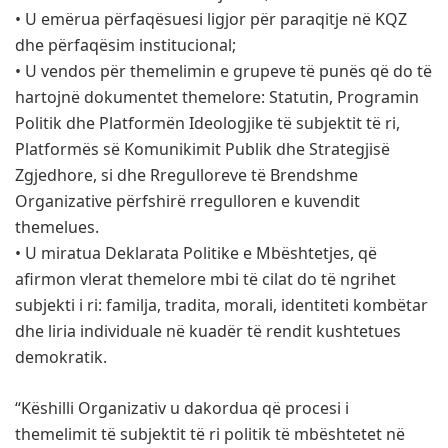
• U emërua përfaqësuesi ligjor për paraqitje në KQZ
dhe përfaqësim institucional;
• U vendos për themelimin e grupeve të punës që do të
hartojnë dokumentet themelore: Statutin, Programin
Politik dhe Platformën Ideologjike të subjektit të ri,
Platformës së Komunikimit Publik dhe Strategjisë
Zgjedhore, si dhe Rregulloreve të Brendshme
Organizative përfshirë rregulloren e kuvendit
themelues.
• U miratua Deklarata Politike e Mbështetjes, që
afirmon vlerat themelore mbi të cilat do të ngrihet
subjekti i ri: familja, tradita, morali, identiteti kombëtar
dhe liria individuale në kuadër të rendit kushtetues
demokratik.
“Këshilli Organizativ u dakordua që procesi i
themelimit të subjektit të ri politik të mbështetet në