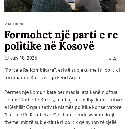
MAQEDONI
Formohet një parti e re
politike në Kosovë
A
July 18, 2025
A
“Forca e Re Kombëtare”, është subjekti më i ri politik i
formuar në Kosovë nga Ferid Agani.
Përmes një komunikate për media, ata kanë njoftuar
se më 14 dhe 17 Korrik, u mbajt mbledhja konstitutive
e Këshillit Organizativ të nismës politike konservatore
“Forca e Re Kombëtare”, si hap i rëndësishëm drejt
themelimit të subjektit të ri politik që synon të sjellë