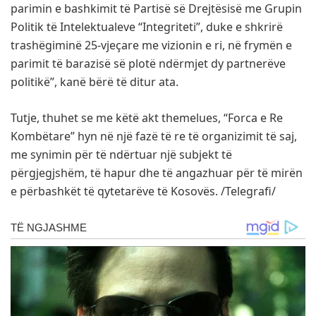
parimin e bashkimit të Partisë së Drejtësisë me Grupin
Politik të Intelektualeve “Integriteti”, duke e shkrirë
trashëgiminë 25-vjeçare me vizionin e ri, në frymën e
parimit të barazisë së plotë ndërmjet dy partnerëve
politikë”, kanë bërë të ditur ata.
Tutje, thuhet se me këtë akt themelues, “Forca e Re
Kombëtare” hyn në një fazë të re të organizimit të saj,
me synimin për të ndërtuar një subjekt të
përgjegjshëm, të hapur dhe të angazhuar për të mirën
e përbashkët të qytetarëve të Kosovës. /Telegrafi/