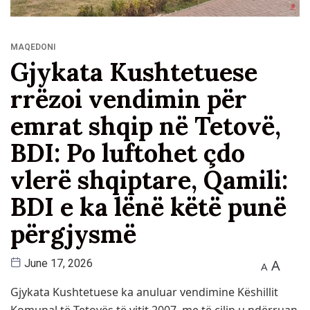
MAQEDONI
Gjykata Kushtetuese
rrëzoi vendimin për
emrat shqip në Tetovë,
BDI: Po luftohet çdo
vlerë shqiptare, Qamili:
BDI e ka lënë këtë punë
përgjysmë
A
June 17, 2026
A
Gjykata Kushtetuese ka anuluar vendimine Këshillit
Komunal të Tetovës të vitit 2007, me të cilin u ndërruan