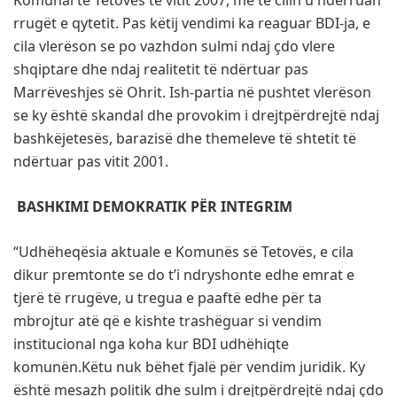
rrugët e qytetit. Pas këtij vendimi ka reaguar BDI-ja, e
cila vlerëson se po vazhdon sulmi ndaj çdo vlere
shqiptare dhe ndaj realitetit të ndërtuar pas
Marrëveshjes së Ohrit. Ish-partia në pushtet vlerëson
se ky është skandal dhe provokim i drejtpërdrejtë ndaj
bashkëjetesës, barazisë dhe themeleve të shtetit të
ndërtuar pas vitit 2001.
BASHKIMI DEMOKRATIK PËR INTEGRIM
“Udhëheqësia aktuale e Komunës së Tetovës, e cila
dikur premtonte se do t’i ndryshonte edhe emrat e
tjerë të rrugëve, u tregua e paaftë edhe për ta
mbrojtur atë që e kishte trashëguar si vendim
institucional nga koha kur BDI udhëhiqte
komunën.Këtu nuk bëhet fjalë për vendim juridik. Ky
është mesazh politik dhe sulm i drejtpërdrejtë ndaj çdo