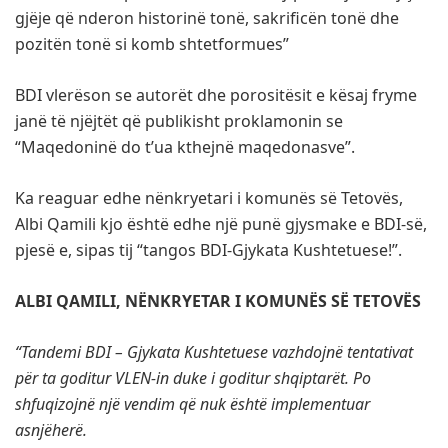
gjëje që nderon historinë tonë, sakrificën tonë dhe
pozitën tonë si komb shtetformues”
BDI vlerëson se autorët dhe porositësit e kësaj fryme
janë të njëjtët që publikisht proklamonin se
“Maqedoninë do t’ua kthejnë maqedonasve”.
Ka reaguar edhe nënkryetari i komunës së Tetovës,
Albi Qamili kjo është edhe një punë gjysmake e BDI-së,
pjesë e, sipas tij “tangos BDI-Gjykata Kushtetuese!”.
ALBI QAMILI, NËNKRYETAR I KOMUNËS SË TETOVËS
“Tandemi BDI – Gjykata Kushtetuese vazhdojnë tentativat
për ta goditur VLEN-in duke i goditur shqiptarët. Po
shfuqizojnë një vendim që nuk është implementuar
asnjëherë.