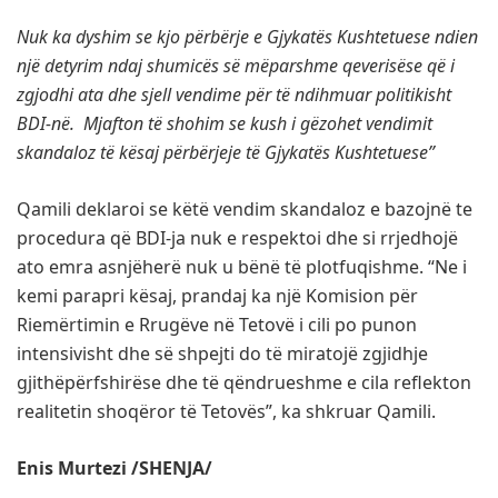
Nuk ka dyshim se kjo përbërje e Gjykatës Kushtetuese ndien
një detyrim ndaj shumicës së mëparshme qeverisëse që i
zgjodhi ata dhe sjell vendime për të ndihmuar politikisht
BDI-në. Mjafton të shohim se kush i gëzohet vendimit
skandaloz të kësaj përbërjeje të Gjykatës Kushtetuese”
Qamili deklaroi se këtë vendim skandaloz e bazojnë te
procedura që BDI-ja nuk e respektoi dhe si rrjedhojë
ato emra asnjëherë nuk u bënë të plotfuqishme. “Ne i
kemi parapri kësaj, prandaj ka një Komision për
Riemërtimin e Rrugëve në Tetovë i cili po punon
intensivisht dhe së shpejti do të miratojë zgjidhje
gjithëpërfshirëse dhe të qëndrueshme e cila reflekton
realitetin shoqëror të Tetovës”, ka shkruar Qamili.
Enis Murtezi /SHENJA/