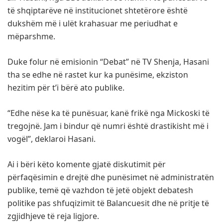
të shqiptarëve në institucionet shtetërore është
dukshëm më i ulët krahasuar me periudhat e
mëparshme.
Duke folur në emisionin “Debat” në TV Shenja, Hasani
tha se edhe në rastet kur ka punësime, ekziston
hezitim për t’i bërë ato publike.
“Edhe nëse ka të punësuar, kanë frikë nga Mickoski të
tregojnë. Jam i bindur që numri është drastikisht më i
vogël”, deklaroi Hasani.
Ai i bëri këto komente gjatë diskutimit për
përfaqësimin e drejtë dhe punësimet në administratën
publike, temë që vazhdon të jetë objekt debatesh
politike pas shfuqizimit të Balancuesit dhe në pritje të
zgjidhjeve të reja ligjore.