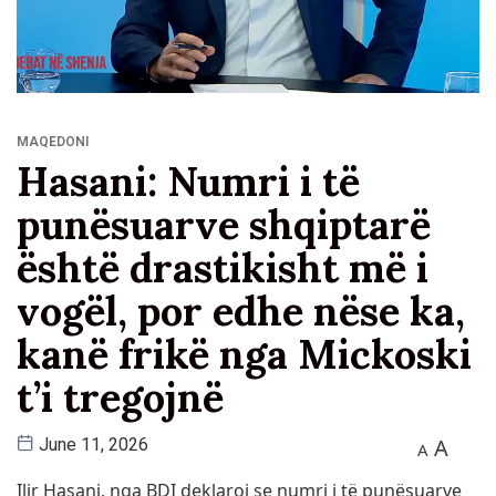
MAQEDONI
Hasani: Numri i të
punësuarve shqiptarë
është drastikisht më i
vogël, por edhe nëse ka,
kanë frikë nga Mickoski
t’i tregojnë
A
June 11, 2026
A
Ilir Hasani, nga BDI deklaroi se numri i të punësuarve