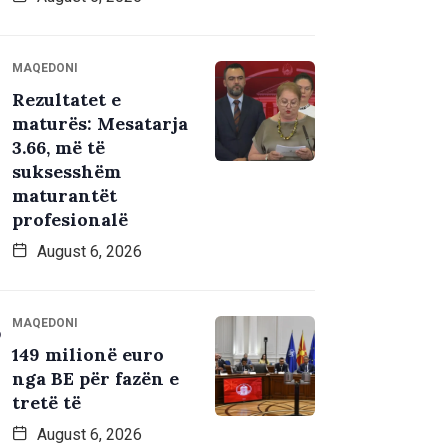
MAQEDONI
Rezultatet e
maturës: Mesatarja
3.66, më të
suksesshëm
maturantët
profesionalë
August 6, 2026
MAQEDONI
149 milionë euro
nga BE për fazën e
tretë të
August 6, 2026