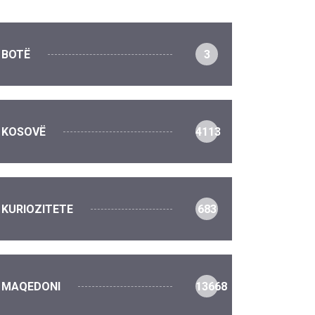
BOTË
3
KOSOVË
4113
KURIOZITETE
683
MAQEDONI
13668