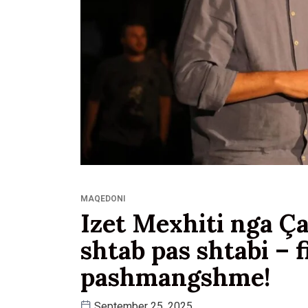
MAQEDONI
Izet Mexhiti nga Ça
shtab pas shtabi – f
pashmangshme!
September 25, 2025