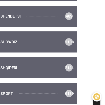
SHËNDETSI
485
SHOWBIZ
2108
SHQIPËRI
2144
SPORT
6139