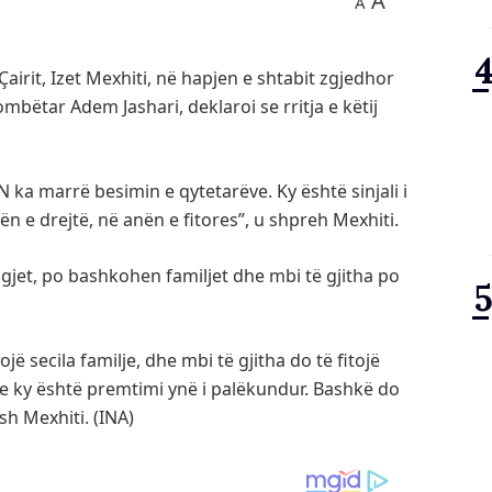
A
A
airit, Izet Mexhiti, në hapjen e shtabit zgjedhor
bëtar Adem Jashari, deklaroi se rritja e këtij
 ka marrë besimin e qytetarëve. Ky është sinjali i
n e drejtë, në anën e fitores”, u shpreh Mexhiti.
gjet, po bashkohen familjet dhe mbi të gjitha po
tojë secila familje, dhe mbi të gjitha do të fitojë
dhe ky është premtimi ynë i palëkundur. Bashkë do
sh Mexhiti. (INA)