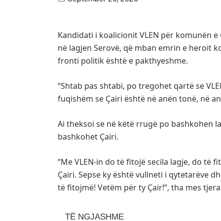
Kandidati i koalicionit VLEN për komunën e Ç
në lagjen Serovë, që mban emrin e heroit kom
fronti politik është e pakthyeshme.
“Shtab pas shtabi, po tregohet qartë se VLEN
fuqishëm se Çairi është në anën tonë, në anë
Ai theksoi se në këtë rrugë po bashkohen la
bashkohet Çairi.
“Me VLEN-in do të fitojë secila lagje, do të fi
Çairi. Sepse ky është vullneti i qytetarëve 
të fitojmë! Vetëm për ty Çair!”, tha mes tjera