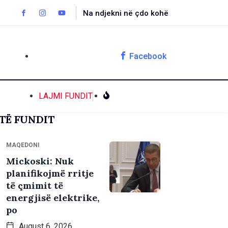
Na ndjekni në çdo kohë
Facebook
LAJMI FUNDIT
TË FUNDIT
MAQEDONI
Mickoski: Nuk
planifikojmë rritje
të çmimit të
energjisë elektrike,
po
August 6, 2026