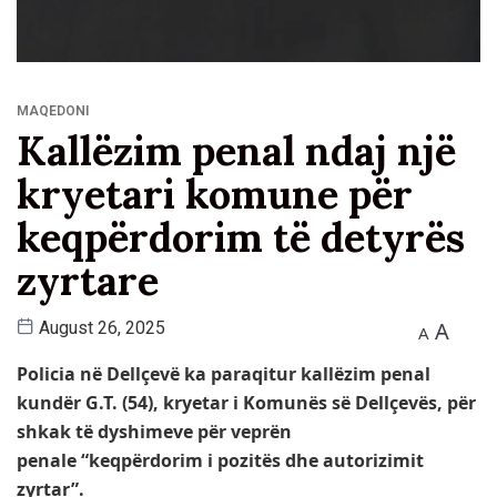
MAQEDONI
Kallëzim penal ndaj një
kryetari komune për
keqpërdorim të detyrës
zyrtare
A
August 26, 2025
A
Policia në Dellçevë ka paraqitur kallëzim penal
kundër G.T. (54), kryetar i Komunës së Dellçevës, për
shkak të dyshimeve për veprën
penale “keqpërdorim i pozitës dhe autorizimit
zyrtar”.