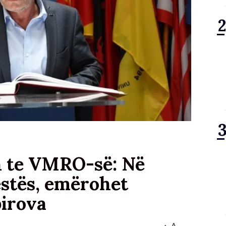
on te VMRO-së: Në
stës, emërohet
pirova