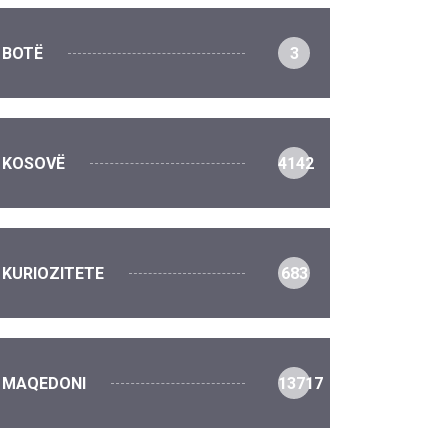
BOTË
3
KOSOVË
4142
KURIOZITETE
683
MAQEDONI
13717