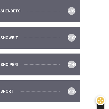
SHËNDETSI
485
SHOWBIZ
2108
SHQIPËRI
2144
SPORT
6139