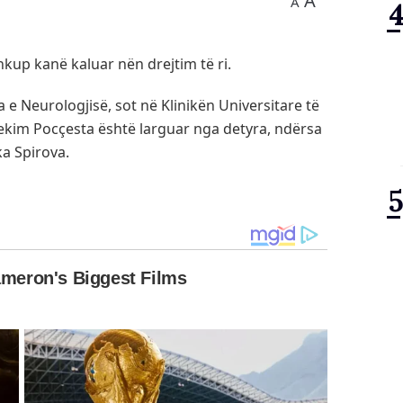
A
A
hkup kanë kaluar nën drejtim të ri.
a e Neurologjisë, sot në Klinikën Universitare të
ekim Pocçesta është larguar nga detyra, ndërsa
ka Spirova.