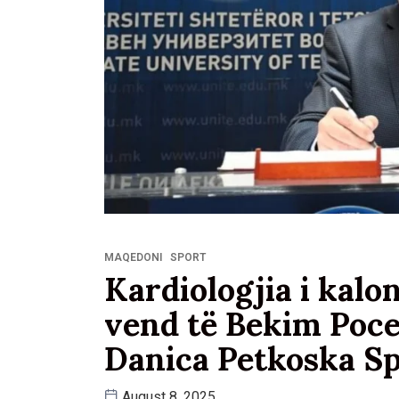
MAQEDONI
SPORT
Kardiologjia i kal
vend të Bekim Poce
Danica Petkoska S
August 8, 2025